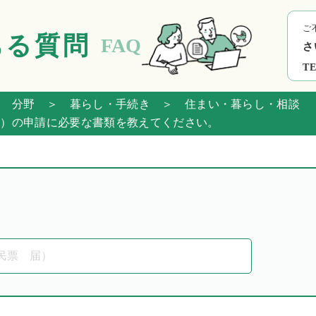
ご
ある質問
FAQ
さ
TE
 分野
＞ 暮らし・手続き
＞ 住まい・暮らし・相談
）の申請に必要な書類を教えてください。