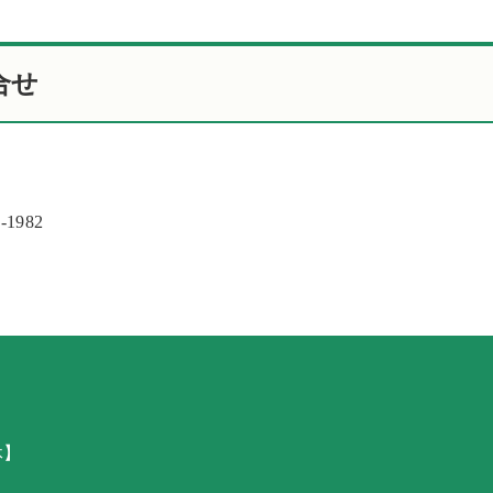
合せ
-1982
休】