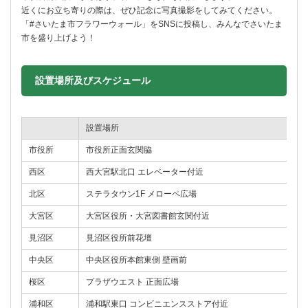
近くにお立ち寄りの際は、ぜひ記念に写真撮影をしてみてください。
「#さいたま市フラワーウォール」をSNSに投稿し、みんなでさいたま
市を盛り上げよう！
設置場所及びスケジュール
設置場所
市役所
市役所正面玄関脇
西区
西大宮駅北口 エレベーター付近
1
北区
ステラタウン1F メローペ広場
1
大宮区
大宮区役所・大宮図書館玄関付近
1
見沼区
見沼区役所前花壇
1
中央区
中央区役所本館東側 壁画前
桜区
プラザウエスト 正面広場
浦和区
浦和駅東口 コンビニエンスストア付近