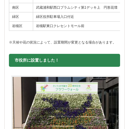
南区
武蔵浦和駅西口プラムシティ第1デッキ上 円形花壇
1
緑区
緑区役所駐車場入口付近
1
岩槻区
岩槻駅東口クレセントモール前
※天候や花の状況によって、設置期間が変更となる場合があります。
市役所に設置しました！