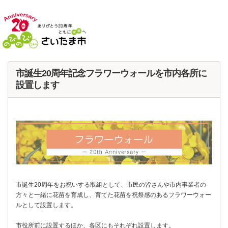
フッターへ移動
ページの先頭です。
ページの先頭に戻る
メインメニューへ移動
ページの本文です。
市誕生20周年記念フラワーウォールを市内各所に
設置します
市誕生20周年をお祝いする取組として、市民の皆さんや市内事業者の
方々と一緒に花苗を育成し、育てた花苗を祝祭感のあるフラワーウォー
ルとして設置します。
市役所前に設置するほか、各区にもそれぞれ設置します。