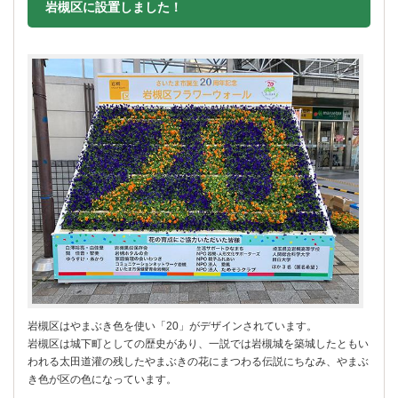
岩槻区に設置しました！
岩槻区はやまぶき色を使い「20」がデザインされています。
岩槻区は城下町としての歴史があり、一説では岩槻城を築城したともい
われる太田道灌の残したやまぶきの花にまつわる伝説にちなみ、やまぶ
き色が区の色になっています。