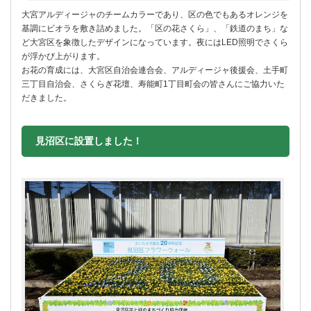
大宮アルディージャのチームカラーであり、区の色でもあるオレンジを
基調にビオラを敷き詰めました。「区の花さくら」、「鉄道のまち」な
ど大宮区を象徴したデザインになっています。夜にはLED照明でさくら
が浮かび上がります。
お花の育成には、大宮区自治会連合会、アルディージャ後援会、土手町
三丁目自治会、さくらぎ花壇、寿能町1丁目町会の皆さんにご協力いた
だきました。
見沼区に設置しました！