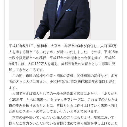
平成13年5月1日、浦和市・大宮市・与野市の3市が合併し、人口103万
人を擁する新市「さいたま市」が誕生いたしました。その後、平成15年
の政令指定都市への移行、平成17年の岩槻市との合併を経て、平成30
年9月には、人口130万人を超え、首都圏有数の大都市として順調に発
展してきたところです。
この間、市民の皆様や企業・団体の皆様、関係機関の皆様など、多方
面の方々に大切に育まれ、令和3年5月に市制施行20周年の節目を迎え
ます。
人間で言えば成人としての一歩を踏み出す節目にあたり、「ありがと
う20周年 ともに未来へ」をキャッチフレーズに、これまでのさいたま
市の歩みを振り返るとともに、皆様とともに作り上げていく未来へ向け
た新たなスタートの年としてまいりたいと考えております。
本市の礎を築いていただいた先人の方々はもとより、地域において
様々なご尽力をいただいている皆様に改めて深く感謝を申し上げるとと