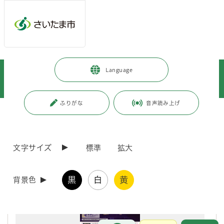
メインメニューへ移動
フッターへ移動します
メインメニューをスキップして本文へ移動
トップページ
>
浦和区
>
区政情報
>
区政について（区の活動）
>
Language
市報さいたま（浦和区版）
>
2026年1月号～12月号
>
「市報さいたま（浦和区版）」2026年7月1日号
ふりがな
音声読み上げ
ページの本文です。
更新日付：2026年6月27日 / ページ番号：C131174
「市報さいたま（浦和区版）」2026年7月1日号
文字サイズ
標準
拡大
黒
白
黄
背景色
お問合せ
メインメニューです。