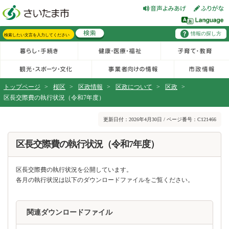
フッターへ移動
ページの先頭です。
ページの先頭に戻る
メインメニューへ移動
情報の探し方
メインメニューです。
サイト内検索。検索したいキーワードを入力し、検索ボタンをクリックもしくはキーボードのエンターキーを押してください。
トップページ
>
桜区
>
区政情報
>
区政について
>
区政
>
区長交際費の執行状況（令和7年度）
ページの本文です。
更新日付：2026年4月30日 / ページ番号：C121466
区長交際費の執行状況（令和7年度）
区長交際費の執行状況を公開しています。
各月の執行状況は以下のダウンロードファイルをご覧ください。
関連ダウンロードファイル