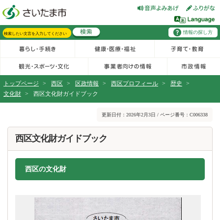
フッターへ移動
ページの先頭です。
ページの先頭に戻る
メインメニューへ移動
情報の探し方
メインメニューです。
サイト内検索。検索したいキーワードを入力し、検索ボタンをクリックもしくはキーボードのエンターキーを押してください。
トップページ
>
西区
>
区政情報
>
西区プロフィール
>
歴史
>
文化財
>
西区文化財ガイドブック
ページの本文です。
更新日付：2026年2月3日 / ページ番号：C006338
西区文化財ガイドブック
西区の文化財