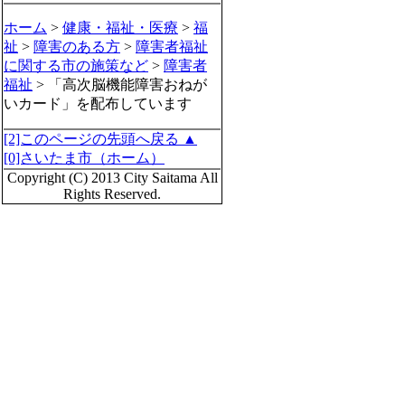
ホーム
>
健康・福祉・医療
>
福
祉
>
障害のある方
>
障害者福祉
に関する市の施策など
>
障害者
福祉
> 「高次脳機能障害おねが
いカード」を配布しています
[2]このページの先頭へ戻る ▲
[0]さいたま市（ホーム）
Copyright (C) 2013 City Saitama All
Rights Reserved.