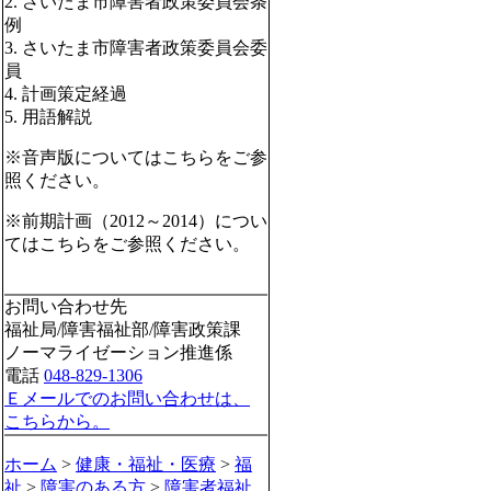
2. さいたま市障害者政策委員会条
例
3. さいたま市障害者政策委員会委
員
4. 計画策定経過
5. 用語解説
※音声版についてはこちらをご参
照ください。
※前期計画（2012～2014）につい
てはこちらをご参照ください。
お問い合わせ先
福祉局/障害福祉部/障害政策課
ノーマライゼーション推進係
電話
048-829-1306
Ｅメールでのお問い合わせは、
こちらから。
ホーム
>
健康・福祉・医療
>
福
祉
>
障害のある方
>
障害者福祉