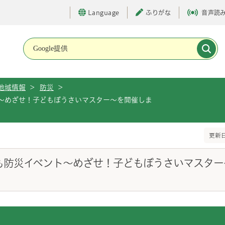
Language
ふりがな
音声読
メインメニューです。
地域情報
>
防災
>
～めざせ！子どもぼうさいマスター～を開催しま
更新日
も防災イベント～めざせ！子どもぼうさいマスター