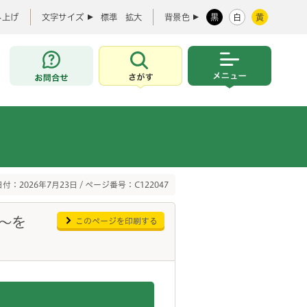
み上げ
文字サイズ
標準
拡大
背景色
黒
白
黄
お問合せ
さがす
メニュー
付：2026年7月23日 / ページ番号：C122047
～を
このページを印刷する