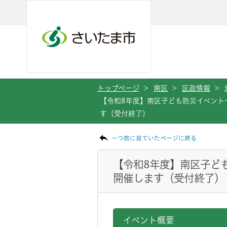
メインメニューへ移動
フッターへ移動します
メインメニューをスキップして本文へ移動
トップページ
>
南区
>
区政情報
>
【令和8年度】南区子ども防災イベント
す（受付終了）
ページの本文です。
一つ前に見ていたページに戻る
【令和8年度】南区子ど
開催します（受付終了）
イベント概要