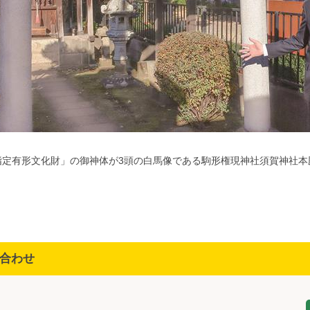
指定有形文化財」の御神体が3頭の白馬像である駒形権現神社須賀神社本
合わせ