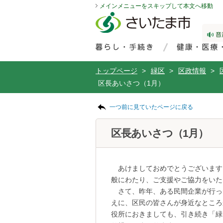
メインメニューをスキップして本文へ移動
フッターへ移動
ページの先頭です。
ページの先頭に戻る
メインメニューへ移動
サイト内検索。検索したいキーワードを入力し、検索ボタンをクリックもしくはキーボードのエンターキーを押してください。
メインメニューです。
トップページ
>
緑区
>
区政情報
>
区長あいさつ（1月）
ページの本文です。
一つ前に見ていたページに戻る
区長あいさつ（1月）
あけましておめでとうございます
般にわたり、ご支援やご協力をいた
さて、昨年、ある民間企業が行っ
えに、区民の皆さんが身近なところ
役所におきましても、引き続き「緑