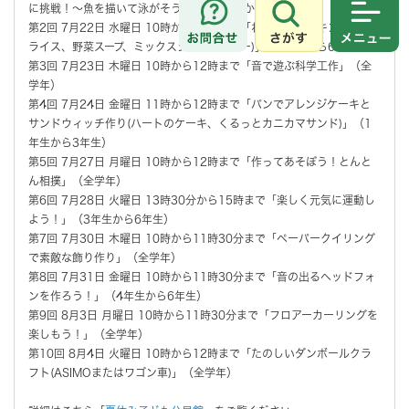
に挑戦！～魚を描いて泳がそう～」（1年生から3年生）
さがす
メニュ
第2回 7月22日 水曜日 10時から13時まで「わくわくクッキング(タコ
ライス、野菜スープ、ミックスジュースゼリー)」（4年生から6年生）
第3回 7月23日 木曜日 10時から12時まで「音で遊ぶ科学工作」（全
学年）
第4回 7月24日 金曜日 11時から12時まで「パンでアレンジケーキと
サンドウィッチ作り(ハートのケーキ、くるっとカニカマサンド)」（1
年生から3年生）
第5回 7月27日 月曜日 10時から12時まで「作ってあそぼう！とんと
ん相撲」（全学年）
第6回 7月28日 火曜日 13時30分から15時まで「楽しく元気に運動し
よう！」（3年生から6年生）
第7回 7月30日 木曜日 10時から11時30分まで「ペーパークイリング
で素敵な飾り作り」（全学年）
第8回 7月31日 金曜日 10時から11時30分まで「音の出るヘッドフォ
ンを作ろう！」（4年生から6年生）
第9回 8月3日 月曜日 10時から11時30分まで「フロアーカーリングを
楽しもう！」（全学年）
第10回 8月4日 火曜日 10時から12時まで「たのしいダンボールクラ
フト(ASIMOまたはワゴン車)」（全学年）