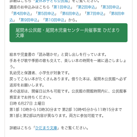
詳細はこちら「
夏休み子ども公民館
」をご覧ください。
講座のお申込みはこちら「
第1回申込
」「
第2回申込
」「
第3回申込
」
「
第4回申込
」「
第5回申込
」「
第6回申込
」「
第7回申込
」「
第8回申
込
」「
第9回申込
」「
第10回申込
」から。
尾間木公民館・尾間木児童センター共催事業 ひだまり
文庫
絵本や児童書の「読み聴かせ」と貸し出しを行っています。
手あそび歌や季節の歌も交えて、楽しい本の時間を一緒に過ごしましょ
う。
乳幼児と保護者、小学生が対象です。
戻ってこない本がたくさんあります。借りた本は、尾間木公民館へ必ず
返却をお願いします。
本の返却は、開催日以外も可能です。公民館の開館時間内に、公民館事
務室までお持ちください。
日時 6月27日 土曜日
第1部 10時から10時30分まで 第2部 10時45分から11時15分まで
第1部と第2部は内容が異なります。両方に参加可能です。
詳細はこちら「
ひだまり文庫
」をご覧ください。