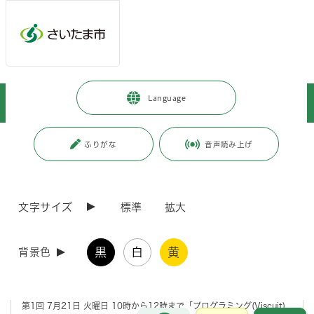
メインメニューへ移動
フッターへ移動します
メインメニューをスキップして本文へ移動
トップページ
>
緑区
>
区政情報
>
地域情報
>
公民館
>
Language
尾間木公民館
>
尾間木公民館報 令和8年6月号
ページの本文です。
更新日付：2026年6月1日 / ページ番号：C130450
ふりがな
音声読み上げ
尾間木公民館報 令和8年6月号
文字サイズ
標準
拡大
2026 夏休み子ども公民館
黒
白
黄
背景色
「『自分発見！』チャレンジupさいたま」対象事業で、夏休み子ども公
民館を開催します。
さいたま市内在住・在学の小学生が対象です。
第1回 7月21日 火曜日 10時から12時まで「プログラミング(Viscuit)
お問合せ
メインメニューです。