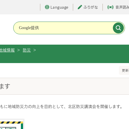
Language
ふりがな
音声読
メインメニューです。
地域情報
>
防災
>
更新
ます
もに地域防災力の向上を目的として、北区防災講演会を開催します。