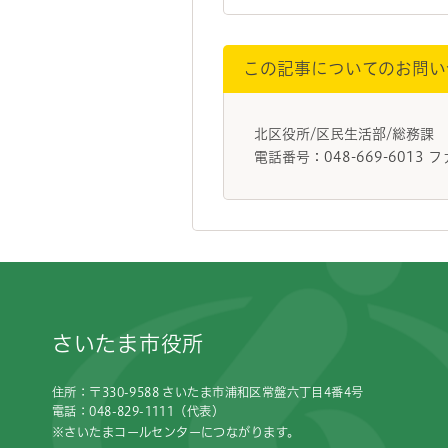
この記事についてのお問い
北区役所/区民生活部/総務課
電話番号：048-669-6013 フ
フッターです。
さいたま市役所
住所：〒330-9588 さいたま市浦和区常盤六丁目4番4号
電話：048-829-1111（代表）
※さいたまコールセンターにつながります。