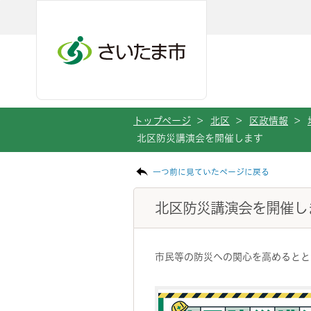
メインメニューへ移動
フッターへ移動します
メインメニューをスキップして本文へ移動
トップページ
>
北区
>
区政情報
>
北区防災講演会を開催します
ページの本文です。
一つ前に見ていたページに戻る
北区防災講演会を開催し
市民等の防災への関心を高めるとと