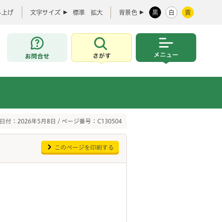
み上げ
文字サイズ
標準
拡大
背景色
黒
白
黄
お問合せ
さがす
メニュー
日付：2026年5月8日 / ページ番号：C130504
このページを印刷する