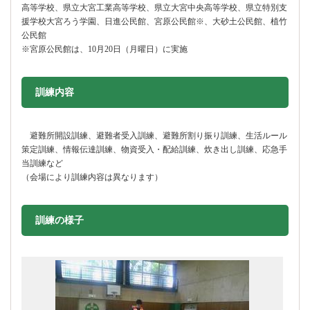
高等学校、県立大宮工業高等学校、県立大宮中央高等学校、県立特別支
援学校大宮ろう学園、日進公民館、宮原公民館※、大砂土公民館、植竹
公民館
※宮原公民館は、10月20日（月曜日）に実施
訓練内容
避難所開設訓練、避難者受入訓練、避難所割り振り訓練、生活ルール
策定訓練、情報伝達訓練、物資受入・配給訓練、炊き出し訓練、応急手
当訓練など
（会場により訓練内容は異なります）
訓練の様子