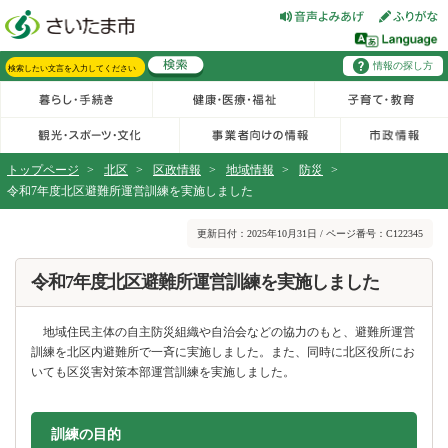
フッターへ移動
ページの先頭です。
ページの先頭に戻る
メインメニューへ移動
情報の探し方
メインメニューです。
サイト内検索。検索したいキーワードを入力し、検索ボタンをクリックもしくはキーボードのエンターキーを押してください。
トップページ
>
北区
>
区政情報
>
地域情報
>
防災
>
令和7年度北区避難所運営訓練を実施しました
ページの本文です。
更新日付：2025年10月31日 / ページ番号：C122345
令和7年度北区避難所運営訓練を実施しました
地域住民主体の自主防災組織や自治会などの協力のもと、避難所運営
訓練を北区内避難所で一斉に実施しました。また、同時に北区役所にお
いても区災害対策本部運営訓練を実施しました。
訓練の目的