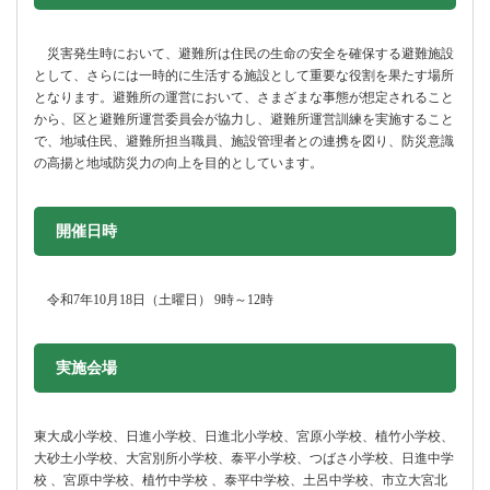
災害発生時において、避難所は住民の生命の安全を確保する避難施設
として、さらには一時的に生活する施設として重要な役割を果たす場所
となります。避難所の運営において、さまざまな事態が想定されること
から、区と避難所運営委員会が協力し、避難所運営訓練を実施すること
で、地域住民、避難所担当職員、施設管理者との連携を図り、防災意識
の高揚と地域防災力の向上を目的としています。
開催日時
令和7年10月18日（土曜日） 9時～12時
実施会場
東大成小学校、日進小学校、日進北小学校、宮原小学校、植竹小学校、
大砂土小学校、大宮別所小学校、泰平小学校、つばさ小学校、日進中学
校 、宮原中学校、植竹中学校 、泰平中学校、土呂中学校、市立大宮北