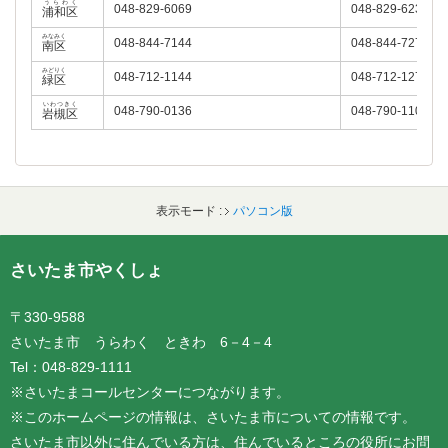
うらわく
048-829-6069
048-829-6234
浦和区
みなみく
048-844-7144
048-844-7278
南区
みどりく
048-712-1144
048-712-1271
緑区
いわつきく
048-790-0136
048-790-1102
岩槻区
表示モード :
パソコン版
フッターです。
さいたま市やくしょ
〒330-9588
さいたま市 うらわく ときわ 6－4－4
Tel：048-829-1111
※さいたまコールセンターにつながります。
※このホームページの情報は、さいたま市についての情報です。
さいたま市以外に住んでいる方は、住んでいるところの役所にお問