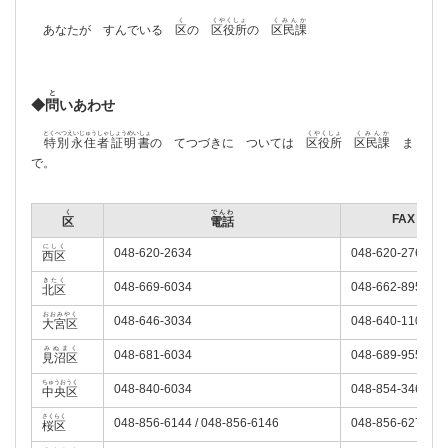
く
くやくしょ
くみんか
あなたが すんでいる
区
の
区役所
の
区民課
と
◆
問
いあわせ
とくべつえいじゅうしゃしょうめいしょ
くやくしょ
くみんか
特別永住者証明書
の てつづきに ついては
区役所
区民課
ま
で。
く
でんわ
FAX
区
電話
にしく
048-620-2634
048-620-2768
西区
きたく
048-669-6034
048-662-8950
北区
おおみやく
048-646-3034
048-640-1100
大宮区
みぬまく
048-681-6034
048-689-9558
見沼区
ちゅうおうく
048-840-6034
048-854-3462
中央区
さくらく
048-856-6144 / 048-856-6146
048-856-6271
桜区