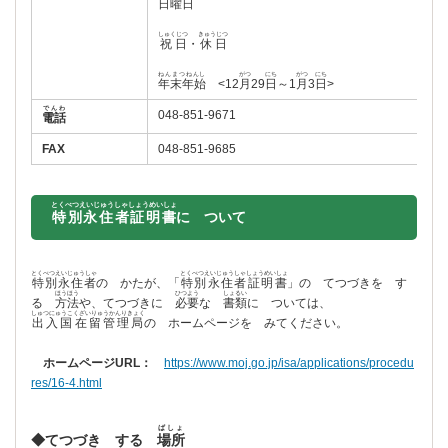
日曜日
しゅくじつ
きゅうじつ
祝日
・
休日
ねんまつねんし
がつ
にち
がつ
にち
年末年始
<12
月
29
日
～1
月
3
日
>
でんわ
048-851-9671
電話
FAX
048-851-9685
とくべつえいじゅうしゃしょうめいしょ
特別永住者証明書
に ついて
とくべつえいじゅうしゃ
とくべつえいじゅうしゃしょうめいしょ
特別永住者
の かたが、「
特別永住者証明書
」の てつづきを す
ほうほう
ひつよう
しょるい
る
方法
や、てつづきに
必要
な
書類
に ついては、
しゅつにゅうこくざいりゅうかんりきょく
出入国在留管理局
の ホームページを みてください。
ホームページURL：
https://www.moj.go.jp/isa/applications/procedu
res/16-4.html
ばしょ
◆てつづき する
場所