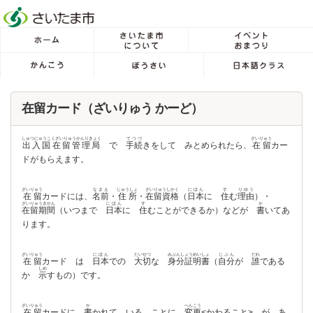
フッターへ移動
ページの先頭です。
ページの先頭に戻る
メインメニューへ移動
メインメニューです。
ページの本文です。
在留カード（ざいりゅう かーど）
しゅつにゅうこくざいりゅうかんりきょく
てつづ
ざいりゅう
出入国在留管理局
で
手続
きをして みとめられたら、
在留
カー
ドがもらえます。
ざいりゅう
なまえ
じゅうしょ
ざいりゅうしかく
にほん
す
りゆう
在留
カードには、
名前
・
住所
・
在留資格
（
日本
に
住
む
理由
）・
ざいりゅうきかん
にほん
す
か
在留期間
（いつまで
日本
に
住
むことができるか）などが
書
いてあ
ります。
ざいりゅう
にほん
たいせつ
みぶんしょうめいしょ
じぶん
だれ
在留
カード は
日本
での
大切
な
身分証明書
（
自分
が
誰
である
しめ
か
示
すもの）です。
ざいりゅう
か
へんこう
在留
カードに
書
かれて いる ことに
変更
<かわること> が あ