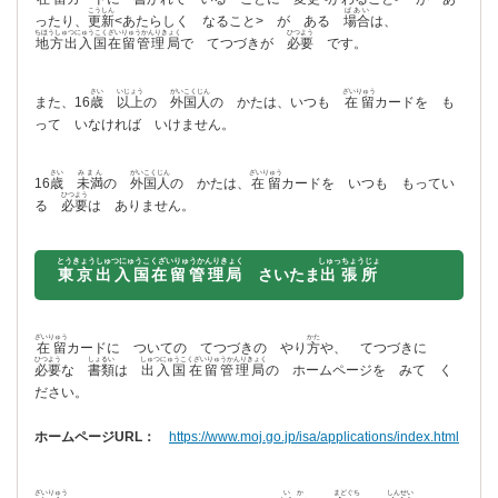
こうしん
ばあい
ったり、
更新
<あたらしく なること> が ある
場合
は、
ちほうしゅつにゅうこくざいりゅうかんりきょく
ひつよう
地方出入国在留管理局
で てつづきが
必要
です。
さい
いじょう
がいこくじん
ざいりゅう
また、16
歳
以上
の
外国人
の かたは、いつも
在留
カードを も
って いなければ いけません。
さい
みまん
がいこくじん
ざいりゅう
16
歳
未満
の
外国人
の かたは、
在留
カードを いつも もってい
ひつよう
る
必要
は ありません。
とうきょうしゅつにゅうこくざいりゅうかんりきょく
しゅっちょうじょ
東京出入国在留管理局
さいたま
出張所
ざいりゅう
かた
在留
カードに ついての てつづきの やり
方
や、 てつづきに
ひつよう
しょるい
しゅつにゅうこくざいりゅうかんりきょく
必要
な
書類
は
出入国在留管理局
の ホームページを みて く
ださい。
ホームページURL：
https://www.moj.go.jp/isa/applications/index.html
ざいりゅう
いか
まどぐち
しんせい