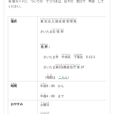
在留
カードに ついての てつづきは、
以下
の
窓口
で
申請
して
ください。
ばしょ
とうきょうしゅつにゅうこくざいりゅうかんりきょく
場所
東京出入国在留管理局
しゅっちょうじょ
さいたま
出張所
じゅうしょ
住所
：
し
ちゅうおうく
しもおちあい
さいたま
市
中央区
下落合
5-12-1
だいに
ほうむ
そうごうちょうしゃ
さいたま
第2
法務
総合庁舎
1F
ちず
（
地図
は
こちら
）
じかん
ごぜん
時間
午前
9：00 から
ごご
午後
4：00 まで
どようび
おやすみ
土曜日
にちようび