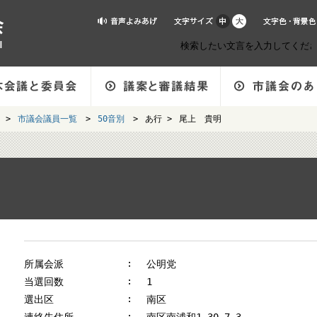
>
市議会議員一覧
>
50音別
>
あ行 >
尾上 貴明
所属会派
公明党
当選回数
1
選出区
南区