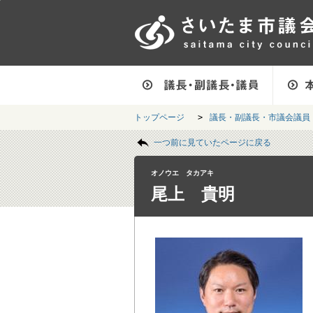
フッターへ移動
ページの先頭です。
ページの先頭に戻る
メインメニューへ移動
フッターメニューです。
メインメニューです。
トップページ
>
議長・副議長・市議会議員
ページの本文です。
一つ前に見ていたページに戻る
オノウエ タカアキ
尾上 貴明