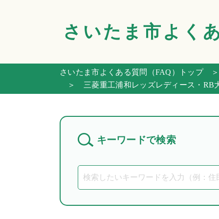
さいたま市
よく
さいたま市よくある質問（FAQ）トップ
＞
＞ 三菱重工浦和レッズレディース・RB大
キーワードで検索