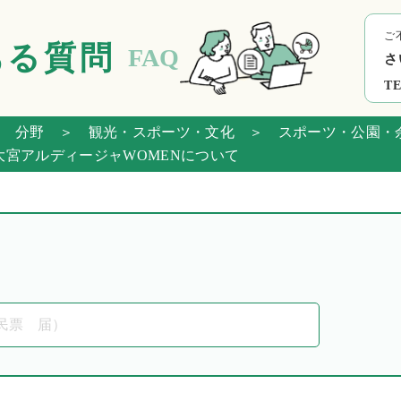
ご
ある質問
FAQ
さ
TE
 分野
＞ 観光・スポーツ・文化
＞ スポーツ・公園・
宮アルディージャWOMENについて