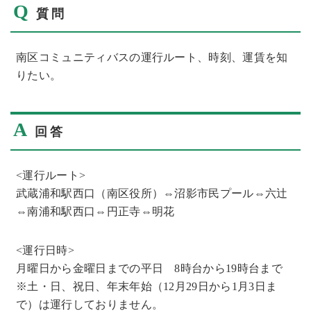
Q
質問
南区コミュニティバスの運行ルート、時刻、運賃を知
りたい。
A
回答
<運行ルート>
武蔵浦和駅西口（南区役所）⇔沼影市民プール⇔六辻
⇔南浦和駅西口⇔円正寺⇔明花
<運行日時>
月曜日から金曜日までの平日 8時台から19時台まで
※土・日、祝日、年末年始（12月29日から1月3日ま
で）は運行しておりません。