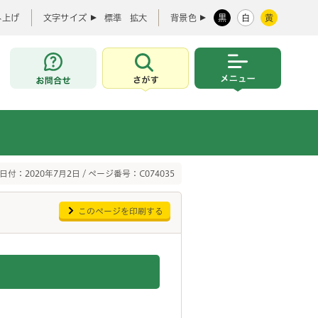
み上げ
文字サイズ
標準
拡大
背景色
黒
白
黄
お問合せ
さがす
メニュー
日付：2020年7月2日 / ページ番号：C074035
このページを印刷する