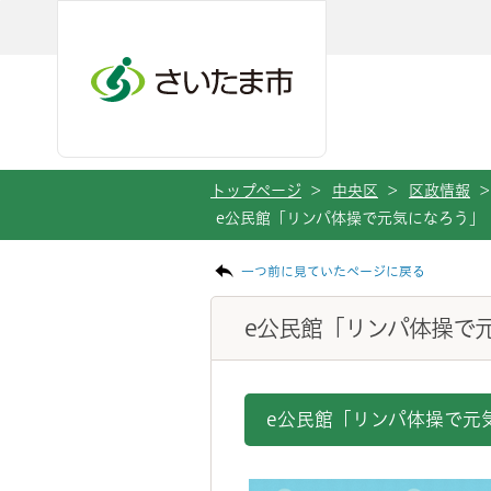
メインメニューへ移動
フッターへ移動します
メインメニューをスキップして本文へ移動
トップページ
>
中央区
>
区政情報
>
e公民館「リンパ体操で元気になろう」
ページの本文です。
一つ前に見ていたページに戻る
e公民館「リンパ体操で
e公民館「リンパ体操で元