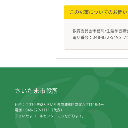
この記事についてのお問い
教育委員会事務局/生涯学習
電話番号：048-832-5495 フ
フッターです。
さいたま市役所
住所：〒330-9588 さいたま市浦和区常盤六丁目4番4号
電話：048-829-1111（代表）
※さいたまコールセンターにつながります。