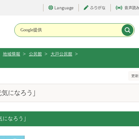
Language
ふりがな
音声読
メインメニューです。
地域情報
>
公民館
>
大戸公民館
>
更新
元気になろう」
気になろう」