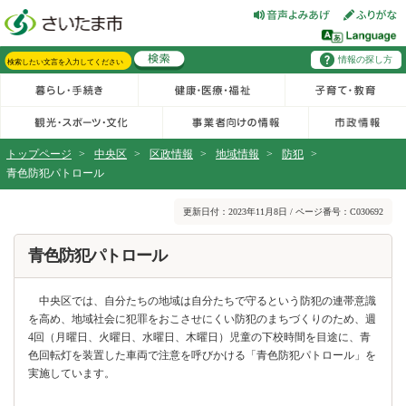
フッターへ移動
ページの先頭です。
ページの先頭に戻る
メインメニューへ移動
情報の探し方
メインメニューです。
サイト内検索。検索したいキーワードを入力し、検索ボタンをクリックもしくはキーボードのエンターキーを押してください。
トップページ
>
中央区
>
区政情報
>
地域情報
>
防犯
>
青色防犯パトロール
ページの本文です。
更新日付：2023年11月8日 / ページ番号：C030692
青色防犯パトロール
中央区では、自分たちの地域は自分たちで守るという防犯の連帯意識
を高め、地域社会に犯罪をおこさせにくい防犯のまちづくりのため、週
4回（月曜日、火曜日、水曜日、木曜日）児童の下校時間を目途に、青
色回転灯を装置した車両で注意を呼びかける「青色防犯パトロール」を
実施しています。