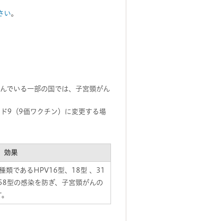
さい
。
進んでいる一部の国では、子宮頸がん
ド9（9価ワクチン）に変更する場
効果
類であるHPV16型、18型 、31
、58型の感染を防ぎ、子宮頸がんの
す。