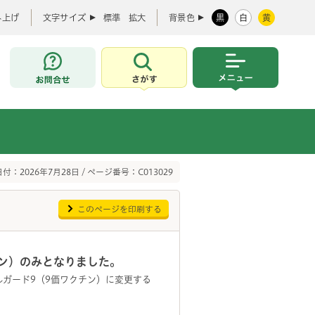
み上げ
文字サイズ
標準
拡大
背景色
黒
白
黄
お問合せ
さがす
メニュー
付：2026年7月28日 / ページ番号：C013029
このページを印刷する
ン）のみとなりました。
ガード9（9価ワクチン）に変更する