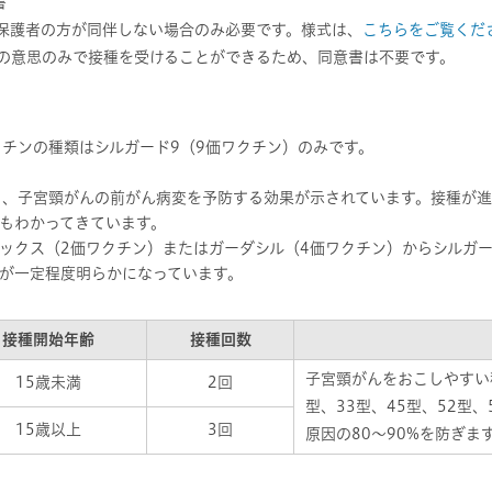
書
、保護者の方が同伴しない場合のみ必要です。様式は、
こちらをご覧くだ
人の意思のみで接種を受けることができるため、同意書は不要です。
クチンの種類はシルガード9（9価ワクチン）のみです。
り、子宮頸がんの前がん病変を予防する効果が示されています。接種が
もわかってきています。
ックス（2価ワクチン）またはガーダシル（4価ワクチン）からシルガー
が一定程度明らかになっています。
接種開始年齢
接種回数
子宮頸がんをおこしやすい種
15歳未満
2回
型、33型、45型、52型
15歳以上
3回
原因の80～90%を防ぎま