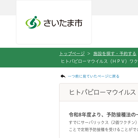
メインメニューへ移動
フッターへ移動します
メインメニューをスキップして本文へ移動
トップページ
>
施設を探す・予約する
ヒトパピローマウイルス（ＨＰＶ）ワ
ページの本文です。
一つ前に見ていたページに戻る
ヒトパピローマウイルス
令和8年度より、予防接種法の
すでにサーバリックス（2価ワクチン
ことで定期予防接種を受けることがで