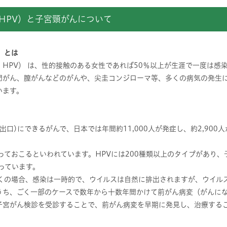
HPV）と子宮頸がんについて
）とは
HPV） は、性的接触のある女性であれば50％以上が生涯で一度は感
門がん、膣がんなどのがんや、尖圭コンジローマ等、多くの病気の発生
います。
出口)にできるがんで、日本では年間約11,000人が発症し、約2,90
。
っておこるといわれています。HPVには200種類以上のタイプがあり
っています。
多くの場合、感染は一時的で、ウイルスは自然に排出されますが、ウイル
うち、ごく一部のケースで数年から十数年間かけて前がん病変（がんに
子宮がん検診を受診することで、前がん病変を早期に発見し、治療する
。