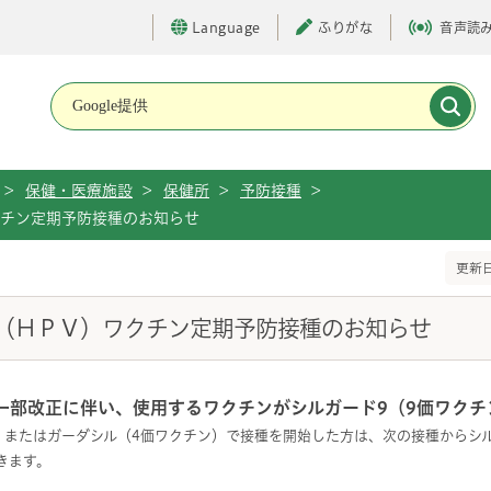
Language
ふりがな
音声読
メインメニューです。
>
保健・医療施設
>
保健所
>
予防接種
>
クチン定期予防接種のお知らせ
更新日
（ＨＰＶ）ワクチン定期予防接種のお知らせ
一部改正に伴い、使用するワクチンがシルガード9（9価ワクチ
）またはガーダシル（4価ワクチン）で接種を開始した方は、次の接種からシル
きます。