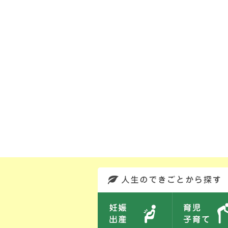
このエリアではサイト内を人生のできごとから探しなおせます。また、イベント情報をお伝えしています。