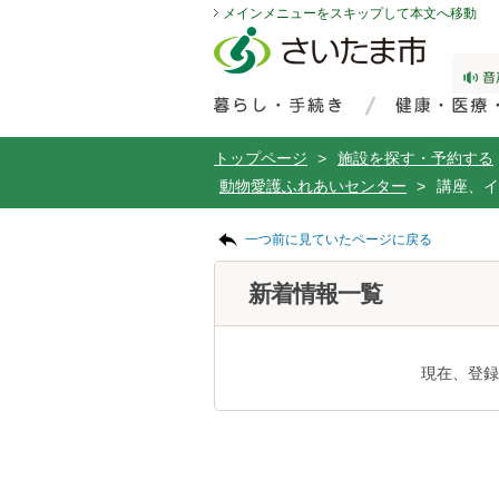
メインメニューをスキップして本文へ移動
フッターへ移動
ページの先頭です。
ページの先頭に戻る
メインメニューへ移動
サイト内検索。検索したいキーワードを入力し、検索ボタンをクリックもしくはキーボードのエンターキーを押してください。
メインメニューです。
トップページ
>
施設を探す・予約する
動物愛護ふれあいセンター
>
講座、イ
ページの本文です。
一つ前に見ていたページに戻る
新着情報一覧
現在、登録