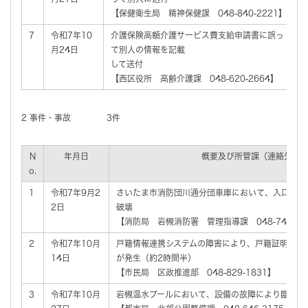
【保健衛生局 精神保健課 048-840-2221】
7
令和7年10
介護保険高額介護サービス費支給申請書に誤っ
月24日
て別人の情報を記載
して送付
【西区役所 高齢介護課 048-620-2664】
2 事件・事故 3件
N
年月日
概要及び所管課（連絡先）
o.
1
令和7年9月2
さいたま市消防団川通分団車庫において、入口のド
2日
破壊
【消防局 岩槻消防署 管理指導課 048-749-01
2
令和7年10月
戸籍情報連携システムの障害により、戸籍証明書の
14日
が発生（約2時間半）
【市民局 区政推進部 048-829-1831】
3
令和7年10月
岩槻温水プールにおいて、設備の故障により臨時休