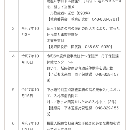
講座に参加する講座生（1名）に送るべきメール
を、誤って当該メ
ール登録者に送信（890件）
【教育委員会 教育研究所 048-838-0781】
3
令和7年10
転入手続きの際の住所の誤入力により、誤った
月3日
住民票と印鑑登録証
明書を交付
【見沼区役所 区民課 048-681-6030】
4
令和7年10
令和6年度保健事業統計～保健所・母子保健課・
月10日
保健センター～に
おいて、妊婦健康診査助成件数等を誤記載
【子ども未来局 母子保健課 048-829-157
9】
5
令和7年10
下水道特別重点調査業務の指名競争入札におい
月16日
て、入札事前質問に
対して誤った回答をしたため入札中止（2件）
【建設局 下水道維持管理課 048-829-155
6】
6
令和7年10
措置入院費負担金決定手続きに必要な書類を誤
月21日
って別人に送付