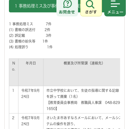
1 事務処理ミス及び事件・事故の概要
さがす
メニュ
1 事務処理ミス 7件
(1) 書類の誤送付 2件
(2) 誤記載 3件
(3) 書類の紛失等 1件
(4) 処理誤り 1件
N
年月日
概要及び所管課（連絡先）
o.
1
令和7年9月
市立中学校において、生徒の指導に関する記録
24日
を誤って廃棄（1名）
【教育委員会事務局 教職員人事課 048-829-
1650】
2
令和7年9月
さいたま市あすなろメールにおいて、メールシス
24日
テムの操作を誤り、