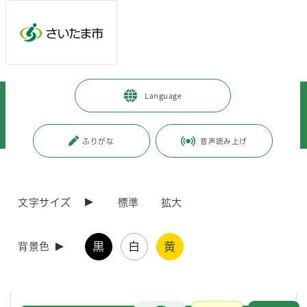
メインメニューへ移動
フッターへ移動します
メインメニューをスキップして本文へ移動
トップページ
>
市政情報
>
広報・報道
>
記者への情報提供
>
Language
記者への提供資料
>
令和7年度
>
令和7年11月
>
（令和7年11月17日発表）事務処理ミス及び事件・事故の状況について
（令和7年10月分及び9月追加分）
ふりがな
音声読み上げ
ページの本文です。
更新日付：2025年11月17日 / ページ番号：C125627
（令和7年11月17日発表）事務処理ミス及び事
文字サイズ
標準
拡大
件・事故の状況について（令和7年10月分及び9月
追加分）
黒
白
黄
背景色
令和7年10月分及び9月追加分の事務処理ミス及び事件・事故につい
て、一括公表します。
お問合せ
メインメニューです。