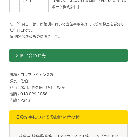
27日
【都市局 北部公園整備課 048-646-3175 
ポーツ株式会社】
※ 「年月日」は、所管課において当該事務処理ミス等の発生を覚知し
た年月日です。
※ 個別公表のものは除きます。
2 問い合わせ先
法務・コンプライアンス課
課長：佐伯
担当：米川、笹久保、須田、後藤
電話：048-829-1856
内線：2343
この記事についてのお問い合わせ
総務局/総務部/法務・コンプライアンス課 コンプライアン