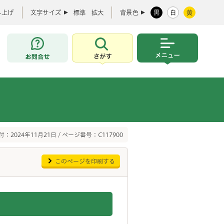
み上げ
文字サイズ
標準
拡大
背景色
黒
白
黄
お問合せ
さがす
メニュー
：2024年11月21日 / ページ番号：C117900
このページを印刷する