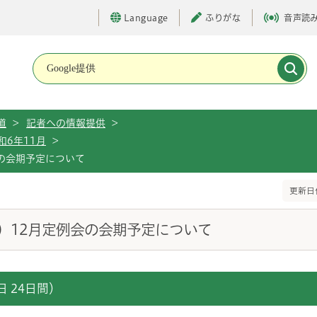
Language
ふりがな
音声読
メインメニューです。
道
>
記者への情報提供
>
和6年11月
>
会の会期予定について
更新日付
表）12月定例会の会期予定について
日 24日間）