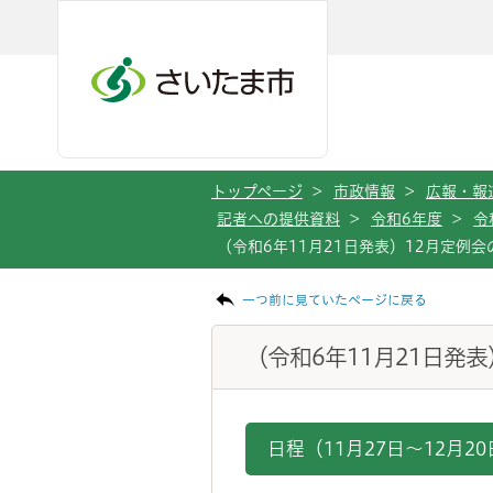
メインメニューへ移動
フッターへ移動します
メインメニューをスキップして本文へ移動
トップページ
>
市政情報
>
広報・報
記者への提供資料
>
令和6年度
>
令
（令和6年11月21日発表）12月定例
ページの本文です。
一つ前に見ていたページに戻る
（令和6年11月21日発
日程（11月27日～12月20