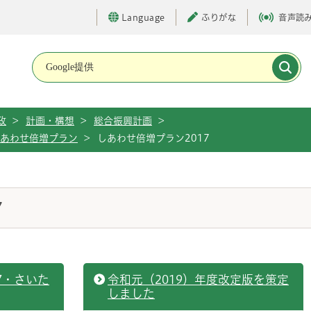
Language
ふりがな
音声読
メインメニューです。
政
>
計画・構想
>
総合振興計画
>
あわせ倍増プラン
>
しあわせ倍増プラン2017
7
7・さいた
令和元（2019）年度改定版を策定
しました