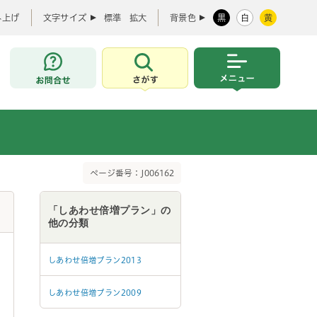
み上げ
文字サイズ
標準
拡大
背景色
黒
白
黄
お問合せ
さがす
メニュー
ページ番号：J006162
「しあわせ倍増プラン」の
他の分類
しあわせ倍増プラン2013
しあわせ倍増プラン2009