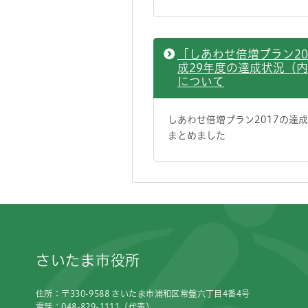
「しあわせ倍増プラン20
成29年度の達成状況（
について
しあわせ倍増プラン2017の達
まとめました
フッターです。
さいたま市役所
住所：〒330-9588 さいたま市浦和区常盤六丁目4番4号
電話：048-829-1111（代表）