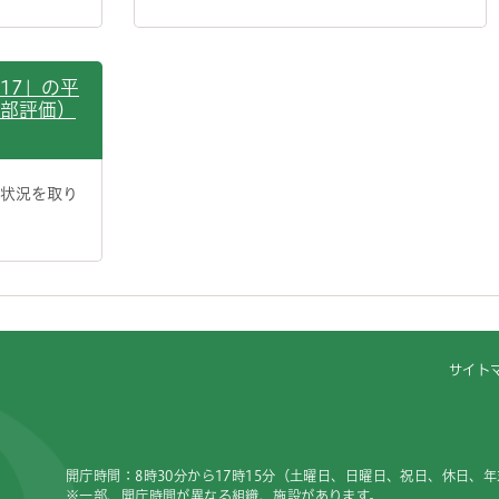
17」の平
内部評価）
成状況を取り
サイト
開庁時間：8時30分から17時15分（土曜日、日曜日、祝日、休日、
※一部、開庁時間が異なる組織、施設があります。