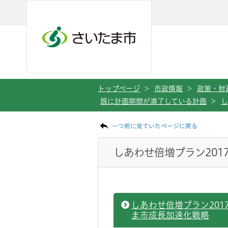
ページの本文です。
メインメニューへ移動
フッターへ移動します
メインメニューをスキップして本文へ移動
トップページ
>
市政情報
>
政策・財
既に計画期間が満了している計画
>
し
一つ前に見ていたページに戻る
しあわせ倍増プラン201
しあわせ倍増プラン201
ま市成長加速化戦略