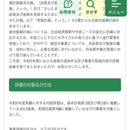
興計画基本計画」（政策及び施策全体を体系化した計画。以下「基本計
さがす
メニュ
画」という。）及び「さいたま市総合振興計画基本計画実施計画」（各
政策及び施策を実現するために実施する個別の事業のうち主なものを定
めた計画。以下「実施計画」という。）の2層からなる総合振興計画を
定めています。
総合振興計画については、社会経済情勢や市民ニーズの変化に的確に対
応するため、年度ごとにＰＤＣＡサイクルの考え方に基づく進行管理を
実施しており、その中で、個別の事業についても、各政策及び施策の趣
旨・目的に照らし、必要な見直しを行いながら、将来都市像の実現に向
けて取り組んでいるところです。
この度、令和6年度における施策の進捗状況及び事業の取組内容の評価
結果を取りまとめましたので、お知らせいたします。
評価の対象及び方法
令和6年度実績に対する内部評価は、基本計画第3部及び第5部に掲載し
ている全63施策、実施計画第4編に掲載している全370事業を対象とし
ました。
事業評価の区分は、以下の3区分です。