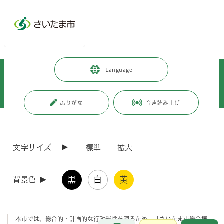
メインメニューへ移動
フッターへ移動します
メインメニューをスキップして本文へ移動
トップページ
>
市政情報
>
政策・財政
>
計画・構想
>
Language
総合振興計画
>
総合振興計画の達成状況・進行管理
>
総合振興計画の達成状況
>
令和3年度～令和7年度
>
さいたま市／総合振興計画基本計画の令和6年度の実施状況について
ふりがな
音声読み上げ
ページの本文です。
更新日付：2025年8月28日 / ページ番号：C123882
さいたま市／総合振興計画基本計画の令和6年度の
文字サイズ
標準
拡大
実施状況について
黒
白
黄
背景色
総合振興計画基本計画の令和6年度の実施状況について
本市では、総合的・計画的な行政運営を図るため、「さいたま市総合振
お問合せ
メインメニューです。