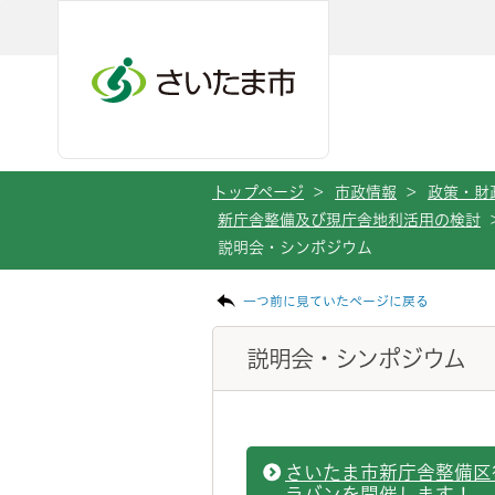
ページの本文です。
メインメニューへ移動
フッターへ移動します
メインメニューをスキップして本文へ移動
トップページ
>
市政情報
>
政策・財
新庁舎整備及び現庁舎地利活用の検討
説明会・シンポジウム
一つ前に見ていたページに戻る
説明会・シンポジウム
さいたま市新庁舎整備区
ラバンを開催します！