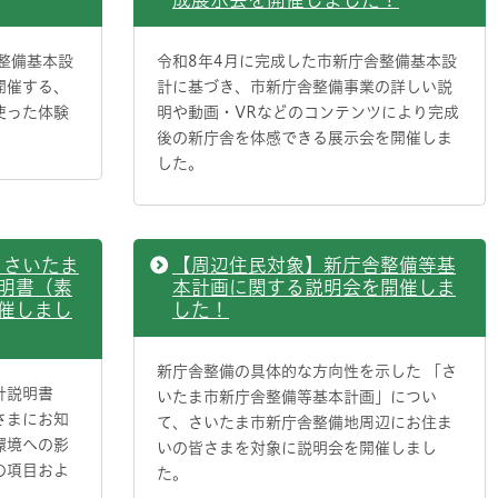
整備基本設
令和8年4月に完成した市新庁舎整備基本設
開催する、
計に基づき、市新庁舎整備事業の詳しい説
使った体験
明や動画・VRなどのコンテンツにより完成
後の新庁舎を体感できる展示会を開催しま
した。
】さいたま
【周辺住民対象】新庁舎整備等基
明書（素
本計画に関する説明会を開催しま
催しまし
した！
新庁舎整備の具体的な方向性を示した 「さ
計説明書
いたま市新庁舎整備等基本計画」につい
さまにお知
て、さいたま市新庁舎整備地周辺にお住ま
環境への影
いの皆さまを対象に説明会を開催しまし
の項目およ
た。