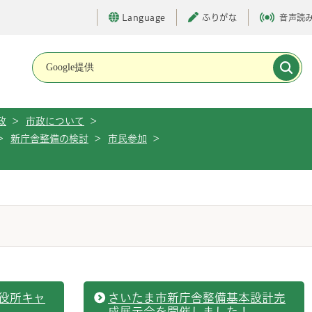
Language
ふりがな
音声読
メインメニューです。
政
>
市政について
>
>
新庁舎整備の検討
>
市民参加
>
役所キャ
さいたま市新庁舎整備基本設計完
成展示会を開催しました！