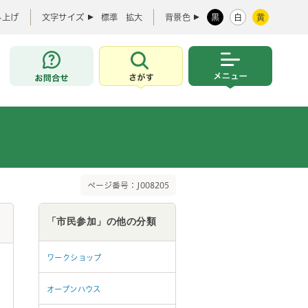
み上げ
文字サイズ
標準
拡大
背景色
黒
白
黄
お問合せ
さがす
メニュー
ページ番号：J008205
「市民参加」の他の分類
ワークショップ
オープンハウス