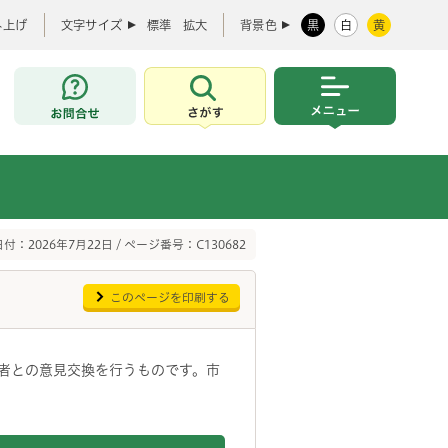
み上げ
文字サイズ
標準
拡大
背景色
黒
白
黄
お問合せ
さがす
メニュー
付：2026年7月22日 / ページ番号：C130682
このページを印刷する
者との意見交換を行うものです。市