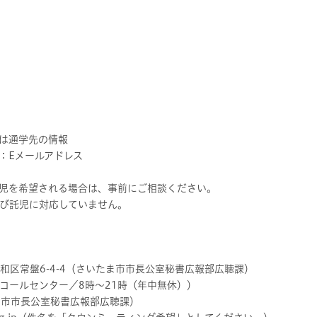
たは通学先の情報
：Eメールアドレス
児を希望される場合は、事前にご相談ください。
び託児に対応していません。
ま市浦和区常盤6-4-4（さいたま市市長公室秘書広報部広聴課）
さいたまコールセンター／8時〜21時（年中無休））
さいたま市市長公室秘書広報部広聴課）