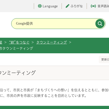
Language
ふりがな
音声読
メインメニューです。
屋
>
“絆”をつなぐ
>
タウンミーティング
>
市タウンミーティング
更新日
ウンミーティング
沿って、市民と市長が「まちづくりへの想い」を伝えるとともに、参加
に、市民の声を市政に反映することを目的としています。