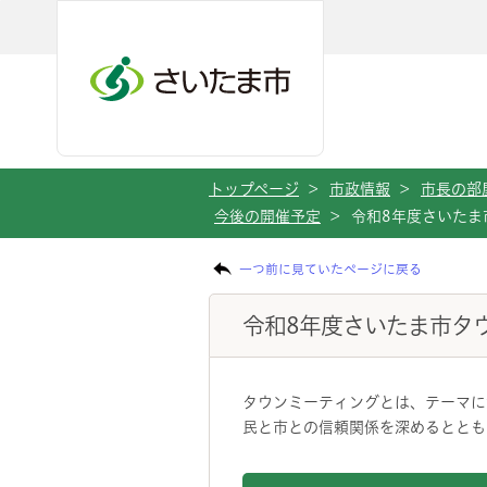
メインメニューへ移動
フッターへ移動します
メインメニューをスキップして本文へ移動
トップページ
>
市政情報
>
市長の部
今後の開催予定
>
令和8年度さいたま
ページの本文です。
一つ前に見ていたページに戻る
令和8年度さいたま市タ
タウンミーティングとは、テーマに
民と市との信頼関係を深めるととも