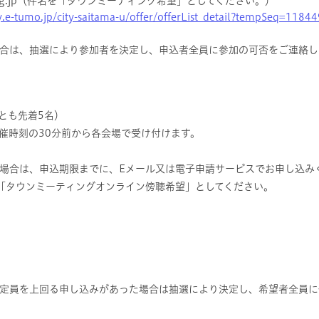
itama.lg.jp（件名を「タウンミーティング希望」としてください。）
y.e-tumo.jp/city-saitama-u/offer/offerList_detail?tempSeq=11844
合は、抽選により参加者を決定し、申込者全員に参加の可否をご連絡し
とも先着5名）
催時刻の30分前から各会場で受け付けます。
場合は、申込期限までに、Eメール又は電子申請サービスでお申し込み
「タウンミーティングオンライン傍聴希望」としてください。
定員を上回る申し込みがあった場合は抽選により決定し、希望者全員に