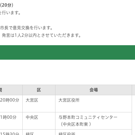
20分）
を行います。
と市長で意見交換を行います。
、発言は1人2分以内とさせていただきます。
間
区
会場
20時00分
大宮区
大宮区役所
1時00分
中央区
与野本町コミュニティセンター
（中央区本町東 )
15時30分
緑区
緑区役所