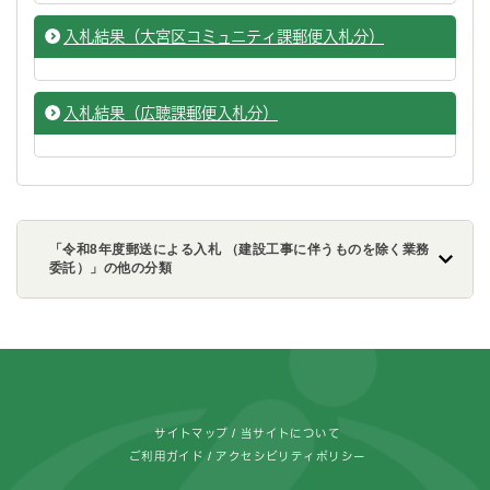
入札結果（大宮区コミュニティ課郵便入札分）
入札結果（広聴課郵便入札分）
「令和8年度郵送による入札 （建設工事に伴うものを除く業務
委託）」の他の分類
フッターです。
サイトマップ
当サイトについて
ご利用ガイド
アクセシビリティポリシー