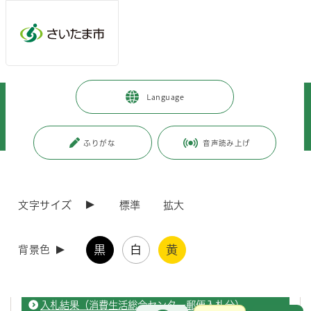
ページの本文です。
メインメニューへ移動
フッターへ移動します
メインメニューをスキップして本文へ移動
トップページ
>
事業者向けの情報
>
届出・手続き
>
入札・契約
>
Language
入札結果・契約結果情報
>
令和8年度郵送による入札 （建設工事に伴うものを除く業務委託）
>
令和8年4月入札結果
ふりがな
音声読み上げ
ページ番号：J008317
令和8年4月入札結果
文字サイズ
標準
拡大
黒
白
黄
背景色
入札結果（博物館郵便入札分）
入札結果（消費生活総合センター郵便入札分）
お問合せ
メインメニューです。