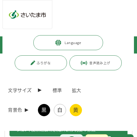
メインメニューへ移動
フッターへ移動します
メインメニューをスキップして本文へ移動
トップページ
>
観光・スポーツ・文化
>
文化・芸術
>
お知らせ
>
Language
文化芸術活動への助成・文化芸術事業への参加募集
ページの本文です。
更新日付：2026年6月15日 / ページ番号：C131249
ふりがな
音声読み上げ
文化芸術活動への助成・文化芸術事業への参加募
集
文字サイズ
標準
拡大
文化芸術活動への各種助成制度や、文化芸術事業への参加募集につい
て、主なものを掲載しています。詳しい内容については、各実施機関の
黒
白
黄
背景色
ホームページにてご確認ください。
令和9年度新進芸術家海外研修制度の募集
お問合せ
メインメニューです。