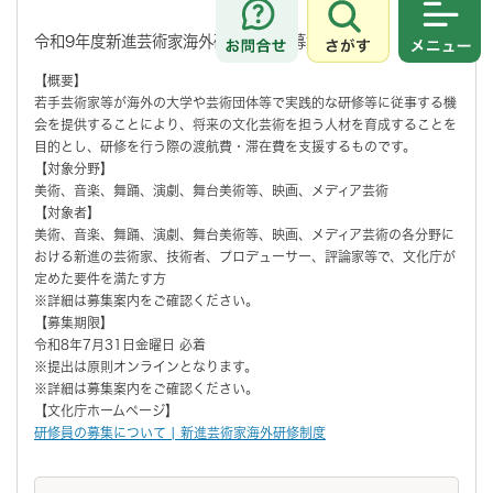
さがす
メニュ
令和9年度新進芸術家海外研修制度の募集開始
【概要】
若手芸術家等が海外の大学や芸術団体等で実践的な研修等に従事する機
会を提供することにより、将来の文化芸術を担う人材を育成することを
目的とし、研修を行う際の渡航費・滞在費を支援するものです。
【対象分野】
美術、音楽、舞踊、演劇、舞台美術等、映画、メディア芸術
【対象者】
美術、音楽、舞踊、演劇、舞台美術等、映画、メディア芸術の各分野に
おける新進の芸術家、技術者、プロデューサー、評論家等で、文化庁が
定めた要件を満たす方
※詳細は募集案内をご確認ください。
【募集期限】
令和8年7月31日金曜日 必着
※提出は原則オンラインとなります。
※詳細は募集案内をご確認ください。
【文化庁ホームページ】
研修員の募集について | 新進芸術家海外研修制度