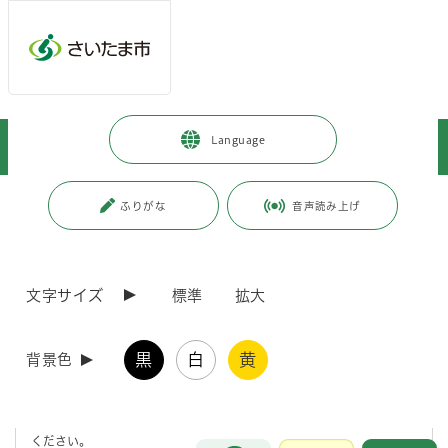
メインメニューへ移動
フッターへ移動します
メインメニューをスキップして本文へ移動
トップページ
>
観光・スポーツ・文化
>
文化・芸術
>
お知らせ
>
Language
Urawa U Hall（市民会館うらわ）の開館準備室がオープンしました
ページの本文です。
更新日付：2026年6月2日 / ページ番号：C130939
ふりがな
音声読み上げ
Urawa U Hall（市民会館うらわ）の開館準備室が
オープンしました
文字サイズ
標準
拡大
市民会館うらわは、建物の老朽化等により休館していましたが、Ura
wa U Hall(市民会館うらわ)として、令和9年4月1日に浦和カルエに移転
黒
白
黄
背景色
します。
この度、開館に向けて「市民会館うらわ開館準備室」が令和8年6月2
日（火）にオープンしました。施設予約や抽選等は令和8年10月以降に
予定しております。施設利用の詳細については開館準備室までお問合せ
ください。
お問合せ
メインメニューです。