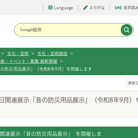
Language
ふりがな
音声読
メインメニューです。
>
文化・芸術
>
文化・芸術施設
>
座・イベント・募集 最新情報
>
の防災用品展示」（令和8年9月）を開催します
更新日
日関連展示「昔の防災用品展示」（令和8年9月）
関連展示「昔の防災用品展示」 を開催しま