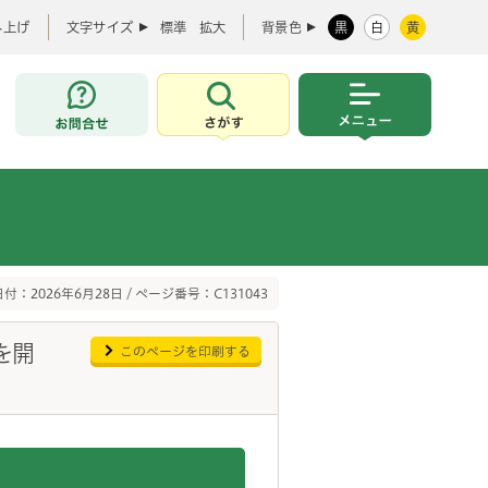
み上げ
文字サイズ
標準
拡大
背景色
黒
白
黄
お問合せ
さがす
メニュー
付：2026年6月28日 / ページ番号：C131043
を開
このページを印刷する