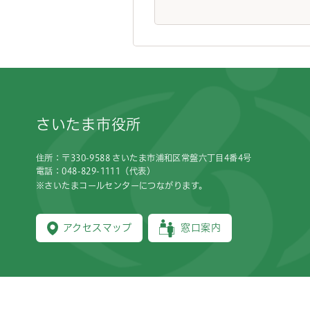
フッターです。
さいたま市役所
住所：〒330-9588 さいたま市浦和区常盤六丁目4番4号
電話：048-829-1111（代表）
※さいたまコールセンターにつながります。
アクセスマップ
窓口案内