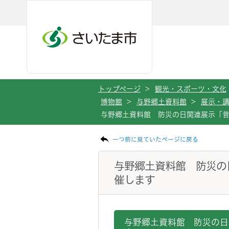
メインメニューへ移動
フッターへ移動します
メインメニューをスキップして本文へ移動
トップページ
>
観光・スポーツ・文化
博物館
>
与野郷土資料館
>
展示・講
与野郷土資料館 防災の日関連展示「昔
ページの本文です。
一つ前に見ていたページに戻る
与野郷土資料館 防災の
催します
与野郷土資料館 防災の日