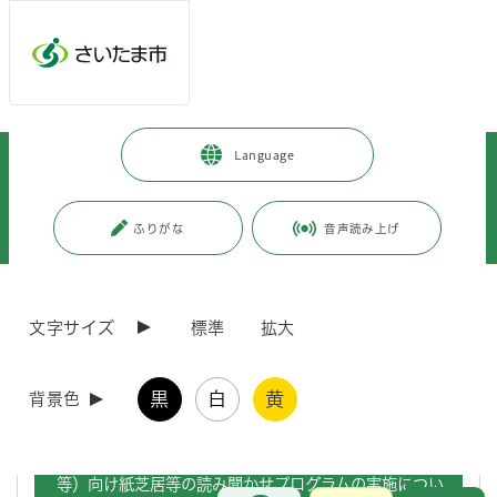
メインメニューへ移動
フッターへ移動します
メインメニューをスキップして本文へ移動
トップページ
>
観光・スポーツ・文化
>
文化・芸術
>
Language
文化・芸術施設
>
博物館
>
与野郷土資料館
>
展示・講座・イベント・募集 最新情報
>
与野郷土資料館 高齢者施設（ディサービスセンター等）向け紙芝居等の読
ふりがな
音声読み上げ
み聞かせプログラムを開催します
ページの本文です。
更新日付：2026年5月18日 / ページ番号：C130559
文字サイズ
標準
拡大
与野郷土資料館 高齢者施設（ディサービスセンタ
ー等）向け紙芝居等の読み聞かせプログラムを開
催します
黒
白
黄
背景色
与野郷土資料館 高齢者施設（ディサービスセンター
等）向け紙芝居等の読み聞かせプログラムの実施につい
お問合せ
メインメニューです。