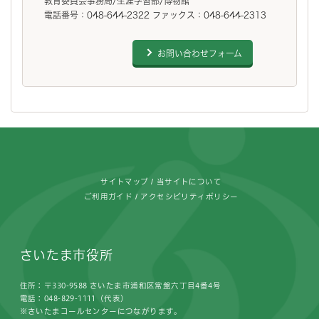
教育委員会事務局/生涯学習部/博物館
電話番号：048-644-2322 ファックス：048-644-2313
お問い合わせフォーム
フッターです。
サイトマップ
当サイトについて
ご利用ガイド
アクセシビリティポリシー
さいたま市役所
住所：〒330-9588 さいたま市浦和区常盤六丁目4番4号
電話：048-829-1111（代表）
※さいたまコールセンターにつながります。