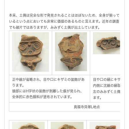
本来、土偶は完全な形で発見されることはほぼないため、全身が揃って
いるという点においても非常に価値のあるものと言えます。近年の調査
でも破片ではありますが、みみずく土偶が出土しています。
正中線が省略され、目や口にキザミの装飾があ
目や口の縁にキザミの
ります。
内側に沈線の縁取りは
頭部にはH字状の装飾が剥離した痕が見られ、
左のみみずく土偶より
全体的に赤色顔料が塗布されています。
ます。
真福寺貝塚L地点