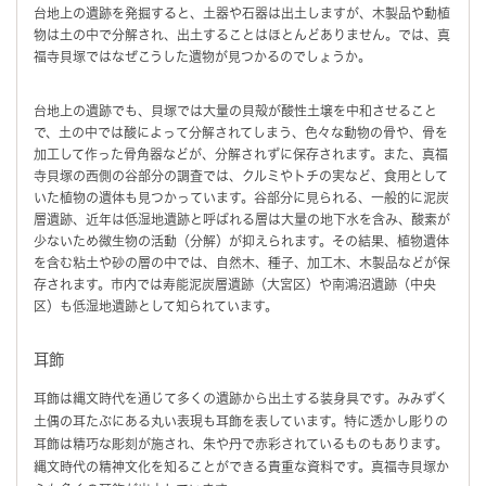
台地上の遺跡を発掘すると、土器や石器は出土しますが、木製品や動植
物は土の中で分解され、出土することはほとんどありません。では、真
福寺貝塚ではなぜこうした遺物が見つかるのでしょうか。
台地上の遺跡でも、貝塚では大量の貝殻が酸性土壌を中和させること
で、土の中では酸によって分解されてしまう、色々な動物の骨や、骨を
加工して作った骨角器などが、分解されずに保存されます。また、真福
寺貝塚の西側の谷部分の調査では、クルミやトチの実など、食用として
いた植物の遺体も見つかっています。谷部分に見られる、一般的に泥炭
層遺跡、近年は低湿地遺跡と呼ばれる層は大量の地下水を含み、酸素が
少ないため微生物の活動（分解）が抑えられます。その結果、植物遺体
を含む粘土や砂の層の中では、自然木、種子、加工木、木製品などが保
存されます。市内では寿能泥炭層遺跡（大宮区）や南鴻沼遺跡（中央
区）も低湿地遺跡として知られています。
耳飾
耳飾は縄文時代を通じて多くの遺跡から出土する装身具です。みみずく
土偶の耳たぶにある丸い表現も耳飾を表しています。特に透かし彫りの
耳飾は精巧な彫刻が施され、朱や丹で赤彩されているものもあります。
縄文時代の精神文化を知ることができる貴重な資料です。真福寺貝塚か