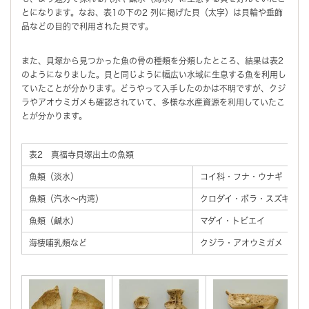
とになります。なお、表1の下の2 列に掲げた貝（太字）は貝輪や垂飾
品などの目的で利用された貝です。
また、貝塚から見つかった魚の骨の種類を分類したところ、結果は表2
のようになりました。貝と同じように幅広い水域に生息する魚を利用し
ていたことが分かります。どうやって入手したのかは不明ですが、クジ
ラやアオウミガメも確認されていて、多様な水産資源を利用していたこ
とが分かります。
表2 真福寺貝塚出土の魚類
魚類（淡水）
コイ科・フナ・ウナギ
魚類（汽水～内湾）
クロダイ・ボラ・スズキ
魚類（鹹水）
マダイ・トビエイ
海棲哺乳類など
クジラ・アオウミガメ