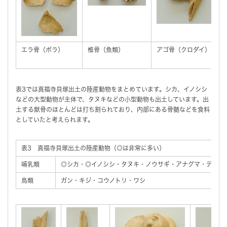
エラ骨（ボラ）
椎骨（魚類）
アゴ骨（クロダイ）
表3では真福寺貝塚出土の陸産動物をまとめています。シカ、イノシシ
などの大型動物が主体で、タヌキなどの小型動物も出土しています。出
土する獣骨のほとんどは打ち割られており、内部にある骨髄などを食料
としていたと考えられます。
表3 真福寺貝塚出土の陸産動物（◎は非常に多い）
哺乳類
◎シカ・◎イノシシ・タヌキ・ノウサギ・アナグマ・テン
鳥類
ガン・キジ・コウノトリ・ワシ