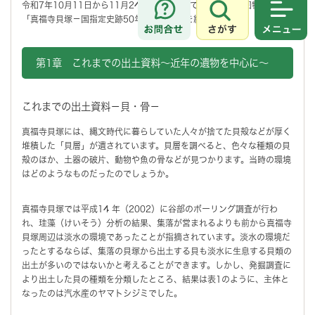
令和7年10月11日から11月24日まで開催していた、第49回特別展
「真福寺貝塚－国指定史跡50年－」の展示を紹介します。
さがす
メニュ
第1章 これまでの出土資料～近年の遺物を中心に～
これまでの出土資料－貝・骨－
真福寺貝塚には、縄文時代に暮らしていた人々が捨てた貝殻などが厚く
堆積した「貝層」が遺されています。貝層を調べると、色々な種類の貝
殻のほか、土器の破片、動物や魚の骨などが見つかります。当時の環境
はどのようなものだったのでしょうか。
真福寺貝塚では平成14 年（2002）に谷部のボーリング調査が行わ
れ、珪藻（けいそう）分析の結果、集落が営まれるよりも前から真福寺
貝塚周辺は淡水の環境であったことが指摘されています。淡水の環境だ
ったとするならば、集落の貝塚から出土する貝も淡水に生息する貝類の
出土が多いのではないかと考えることができます。しかし、発掘調査に
より出土した貝の種類を分類したところ、結果は表1のように、主体と
なったのは汽水産のヤマトシジミでした。