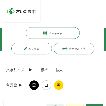
メインメニューへ移動
フッターへ移動します
メインメニューをスキップして本文へ移動
トップページ
>
観光・スポーツ・文化
>
文化・芸術
>
Language
文化・芸術施設
>
博物館
>
市立博物館
>
特別展・企画展展示解説
>
特別展展示解説
>
第49回特別展「真福寺貝塚－国指定史跡50年－」
>
第49回特別展「真福寺貝塚－国指定史跡50年－」 展示Web解説 その2
ふりがな
音声読み上げ
ページの本文です。
更新日付：2026年3月31日 / ページ番号：C126673
第49回特別展「真福寺貝塚－国指定史跡50年－」
文字サイズ
標準
拡大
展示Web解説 その2
黒
白
黄
背景色
第49回特別展「真福寺貝塚－国指定史跡50年－」 展示
Web解説 その2
お問合せ
メインメニューです。