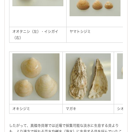
オオタニシ（左）・イシガイ
ヤマトシジミ
ハ
（右）
オキシジミ
マガキ
シオフキ
したがって、真福寺貝塚では近場で採集可能な淡水に生息する貝より
も、より遠方で採れる汽水や鹹水（海水）に生息する貝を好んでいたこ