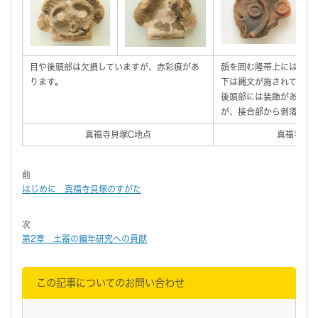
目や後頭部は欠損していますが、赤彩痕があ
顔を囲む隆帯上には眉付
ります。
下は縄文が施されていま
後頭部には装飾があった
が、接合部から剥落して
真福寺貝塚C地点
真福寺貝塚
前
はじめに 真福寺貝塚のすがた
次
第2章 土器の編年研究への貢献
この記事についてのお問い合わせ