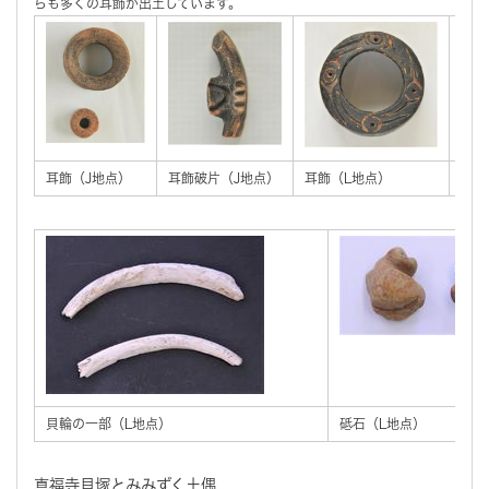
らも多くの耳飾が出土しています。
耳飾（J地点）
耳飾破片（J地点）
耳飾（L地点）
耳飾
貝輪の一部（L地点）
砥石（L地点）
真福寺貝塚とみみずく土偶