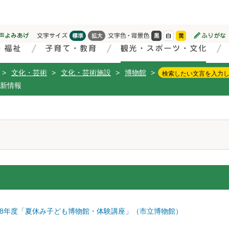
>
文化・芸術
>
文化・芸術施設
>
博物館
>
新情報
）
8年度「夏休み子ども博物館・体験講座」（市立博物館）