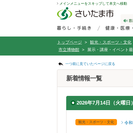
メインメニューをスキップして本文へ移動
フッターへ移動
ページの先頭です。
ページの先頭に戻る
メインメニューへ移動
サイト内検索。検索したいキーワードを入力し、検索ボタンをクリックもしくはキーボードのエンターキーを押してください。
メインメニューです。
トップページ
>
観光・スポーツ・文化
市立博物館
>
展示・講座・イベント最
ページの本文です。
一つ前に見ていたページに戻る
新着情報一覧
2026年7月14日（火曜日
観光・スポーツ・文化
令和