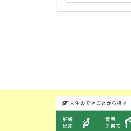
このエリアではサイト内を人生のできごとから探しなおせます。また、イベント情報をお伝えしています。