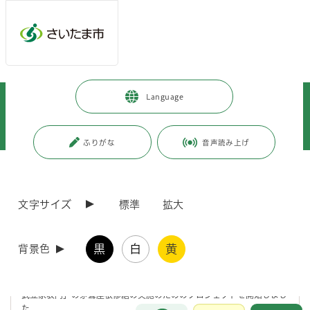
メインメニューへ移動
フッターへ移動します
メインメニューをスキップして本文へ移動
トップページ
>
観光・スポーツ・文化
>
文化・芸術
>
Language
文化・芸術施設
>
博物館
>
さいたま市の宝物「旧武笠家表門」の茅葺屋根修繕のためのクラウドファン
ディングを実施しています
ふりがな
音声読み上げ
ページの本文です。
更新日付：2026年7月2日 / ページ番号：C131256
さいたま市の宝物「旧武笠家表門」の茅葺屋根修
文字サイズ
標準
拡大
繕のためのクラウドファンディングを実施していま
す
黒
白
黄
背景色
令和8年6月10日（水曜日）から、クラウドファンディング型でふるさ
と納税を募る仕組み「ガバメントクラウドファンディング®」で、「旧
武笠家表門」の茅葺屋根修繕の実施のためのプロジェクトを開始しまし
お問合せ
た。
メインメニューです。