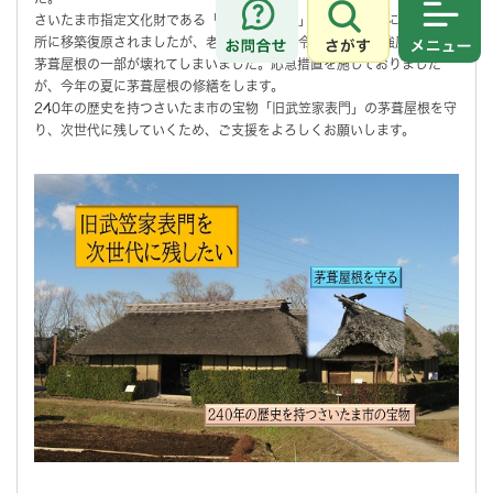
さいたま市指定文化財である「旧武笠家表門」は、平成6年に現在の場
さがす
メニュ
所に移築復原されましたが、老朽化が進み、令和6年3月、強風により
茅葺屋根の一部が壊れてしまいました。応急措置を施しておりました
が、今年の夏に茅葺屋根の修繕をします。
240年の歴史を持つさいたま市の宝物「旧武笠家表門」の茅葺屋根を守
り、次世代に残していくため、ご支援をよろしくお願いします。