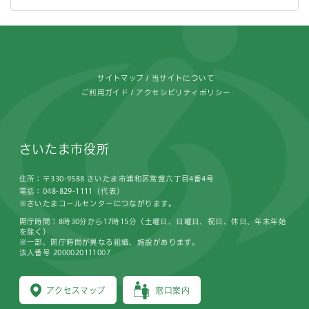
フッターです。
サイトマップ
当サイトについて
ご利用ガイド
アクセシビリティポリシー
さいたま市役所
住所：〒330-9588 さいたま市浦和区常盤六丁目4番4号
電話：048-829-1111（代表）
※さいたまコールセンターにつながります。
開庁時間：8時30分から17時15分（土曜日、日曜日、祝日、休日、年末年始
を除く）
※一部、開庁時間が異なる組織、施設があります。
法人番号 2000020111007
アクセスマップ
窓口案内