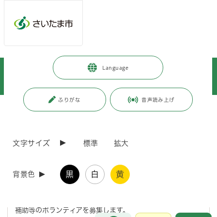
メインメニューへ移動
フッターへ移動します
メインメニューをスキップして本文へ移動
トップページ
>
観光・スポーツ・文化
>
文化・芸術
>
Language
文化・芸術施設
>
博物館
>
市立博物館のお知らせ
>
博物館「高校生ボランティア」募集
ふりがな
音声読み上げ
ページの本文です。
更新日付：2026年8月7日 / ページ番号：C131225
博物館「高校生ボランティア」募集
文字サイズ
標準
拡大
【期間限定】博物館「高校生ボランティア」
黒
白
黄
背景色
さいたま市立博物館、浦和くらしの博物館民家園、与野郷土
資料館では、夏休み期間中の体験講座の指導補助・会場設営
補助等のボランティアを募集します。
お問合せ
メインメニューです。