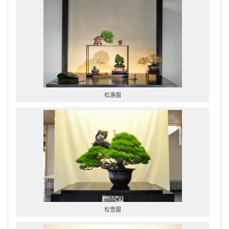
松濤園
松雪園