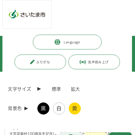
メインメニューへ移動
フッターへ移動します
メインメニューをスキップして本文へ移動
トップページ
>
観光・スポーツ・文化
>
文化・芸術
>
Language
さいたま市の取り組み
>
大宮盆栽村開村100周年
>
大宮盆栽村開村100周年記念
>
イベント
>
【イベントレポート】大宮盆栽村100周年記念特別展「緑のフロンティア―
ふりがな
音声読み上げ
大宮盆栽村100年―」
ページの本文です。
更新日付：2026年4月1日 / ページ番号：C126565
文字サイズ
標準
拡大
【イベントレポート】大宮盆栽村100周年記念特別
展「緑のフロンティア―大宮盆栽村100年―」
黒
白
黄
背景色
令和7年10月3日（金曜日）から12月10日（水曜日）まで、大宮盆栽
美術館で開催した記念特別展「緑のフロンティア―大宮盆栽村100年
―」。
大宮盆栽村100周年を記念し、盆栽村の歴史と文化を振り返る本展は、
お問合せ
メインメニューです。