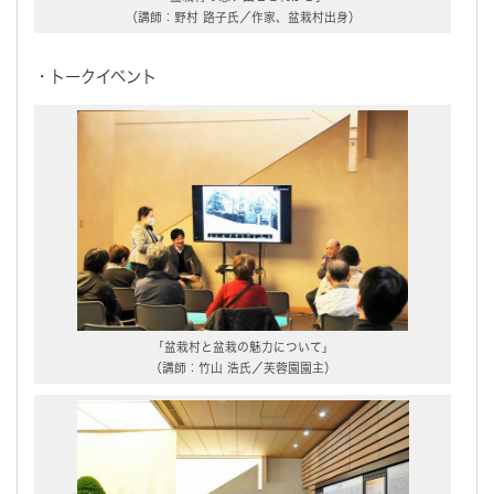
（講師：野村 路子氏／作家、盆栽村出身）
・トークイベント
「盆栽村と盆栽の魅力について」
（講師：竹山 浩氏／芙蓉園園主）