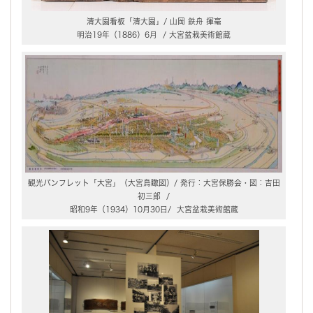
清大園看板「清大園」/ 山岡 鉄舟 揮毫
明治19年（1886）6月 / 大宮盆栽美術館蔵
観光パンフレット「大宮」（大宮鳥瞰図）/ 発行：大宮保勝会・図：吉田
初三郎 /
昭和9年（1934）10月30日/ 大宮盆栽美術館蔵