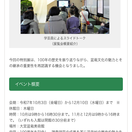
学芸員によるスライドトーク
（展覧会概要紹介）
今回の特別展は、100年の歴史を振り返りながら、盆栽文化の魅力とそ
の継承の重要性を再認識する機会となりました。
イベント概要
会期：令和7年10月3日（金曜日）から12月10日（水曜日）まで ※
休館日：木曜日
時間：10月は9時から16時30分まで。11月と12月は9時から16時ま
で。（いずれも入館は閉館の30分前まで）
場所：大宮盆栽美術館
内容：100周年を記念し、調査研究の成果を基に盆栽村の歴史や魅力を