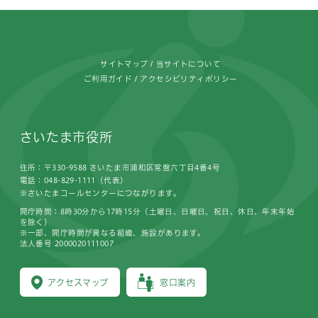
フッターです。
サイトマップ
当サイトについて
ご利用ガイド
アクセシビリティポリシー
さいたま市役所
住所：〒330-9588 さいたま市浦和区常盤六丁目4番4号
電話：048-829-1111（代表）
※さいたまコールセンターにつながります。
開庁時間：8時30分から17時15分（土曜日、日曜日、祝日、休日、年末年始
を除く）
※一部、開庁時間が異なる組織、施設があります。
法人番号 2000020111007
アクセスマップ
窓口案内