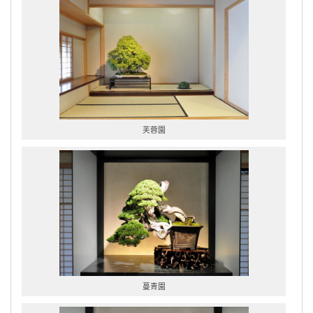
芙蓉園
蔓青園