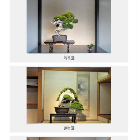
清香園
藤樹園