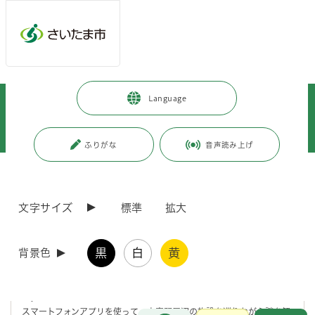
メインメニューへ移動
フッターへ移動します
メインメニューをスキップして本文へ移動
トップページ
>
観光・スポーツ・文化
>
文化・芸術
>
Language
さいたま市の取り組み
>
大宮盆栽村開村100周年
>
大宮盆栽村開村100周年記念
>
イベント
>
【イベントレポート】謎解き周遊イベント「大宮からの挑戦状Vol.8」
ふりがな
音声読み上げ
ページの本文です。
更新日付：2026年4月1日 / ページ番号：C126515
【イベントレポート】謎解き周遊イベント「大宮か
文字サイズ
標準
拡大
らの挑戦状Vol.8」
黒
白
黄
背景色
令和7年11月1日（土曜日）から16日（日曜日）まで、大宮駅周辺で謎
解き周遊イベント「大宮からの挑戦状Vol.8」を開催しました。
今回は大宮盆栽村100周年を記念し、「盆栽」をテーマにした謎解き
に。
スマートフォンアプリを使って、大宮駅周辺の施設を巡りながら謎を解
お問合せ
メインメニューです。