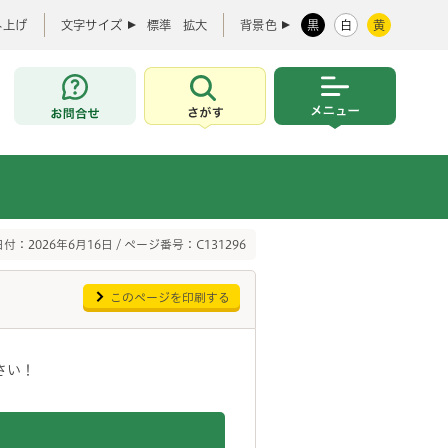
み上げ
文字サイズ
標準
拡大
背景色
黒
白
黄
お問合せ
さがす
メニュー
付：2026年6月16日 / ページ番号：C131296
このページを印刷する
さい！