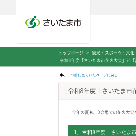
メインメニューへ移動
フッターへ移動します
メインメニューをスキップして本文へ移動
トップページ
>
観光・スポーツ・文化
令和8年度「さいたま市花火大会」と「
ページの本文です。
一つ前に見ていたページに戻る
令和8年度「さいたま市
今年の夏も、3会場での花火大会
1．令和8年度 さいたま