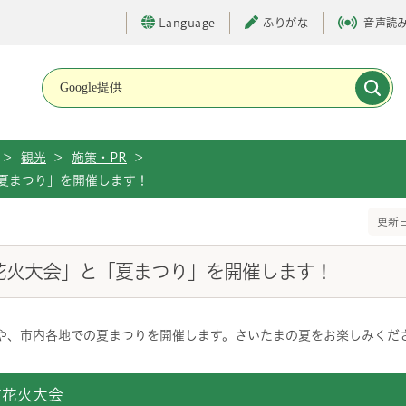
Language
ふりがな
音声読
メインメニューです。
>
観光
>
施策・PR
>
夏まつり」を開催します！
更新日
花火大会」と「夏まつり」を開催します！
や、市内各地での夏まつりを開催します。さいたまの夏をお楽しみくだ
市花火大会