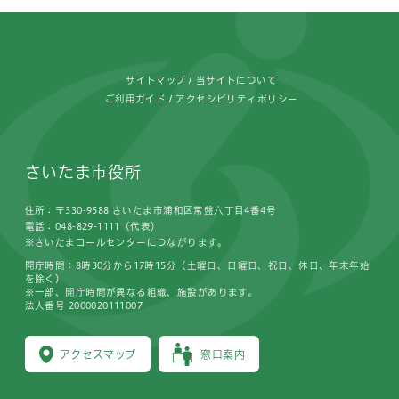
フッターです。
サイトマップ
当サイトについて
ご利用ガイド
アクセシビリティポリシー
さいたま市役所
住所：〒330-9588 さいたま市浦和区常盤六丁目4番4号
電話：048-829-1111（代表）
※さいたまコールセンターにつながります。
開庁時間：8時30分から17時15分（土曜日、日曜日、祝日、休日、年末年始
を除く）
※一部、開庁時間が異なる組織、施設があります。
法人番号 2000020111007
アクセスマップ
窓口案内