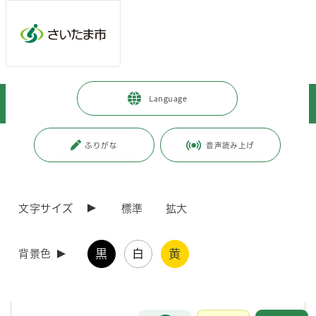
メインメニューへ移動
フッターへ移動します
メインメニューをスキップして本文へ移動
トップページ
>
健康・医療・福祉
>
福祉・介護
>
高齢の方
>
Language
高齢福祉
>
交流活動
>
「セカンドライフ応援ナビ」を作成しました
ページの本文です。
更新日付：2026年2月18日 / ページ番号：C126696
ふりがな
音声読み上げ
「セカンドライフ応援ナビ」を作成しました
文字サイズ
標準
拡大
り・とらいふ（セカンドライフ支援センター）では、就労・ボランティ
ア・地域活動・生涯学習など多方面で活躍し、充実したセカンドライフ
を過ごされている方々を紹介する「セカンドライフ応援ナビ」を作成し
黒
白
黄
ました。
背景色
以下のダウンロードファイルのほか、各区役所高齢介護課などで配布し
ていますので、ぜひ一度お手に取っていただき、ご自身のセカンドライ
フの参考になさってください。
お問合せ
メインメニューです。