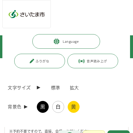
メインメニューへ移動
フッターへ移動します
メインメニューをスキップして本文へ移動
トップページ
>
健康・医療・福祉
>
福祉・介護
>
Language
生活に困っている方
>
桜区福祉まるごと相談窓口 出張相談会を開催します。
ふりがな
音声読み上げ
ページの本文です。
更新日付：2026年6月17日 / ページ番号：C131474
桜区福祉まるごと相談窓口 出張相談会を開催し
ます。
文字サイズ
標準
拡大
桜区役所にご相談に来ることが難しい方に向けて、出張相談会を開催し
黒
白
黄
背景色
ます。
福祉に関する複合的な課題を抱えている方、相談先が分からない方、お
気軽にご相談ください。
※予約不要ですので、直接、会場へお越しください。
お問合せ
メインメニューです。