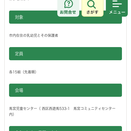
さがす
メニュ
対象
市内在住の乳幼児とその保護者
定員
各15組（先着順）
会場
馬宮児童センター（ 西区西遊馬533-1 馬宮コミュニティセンター
内）