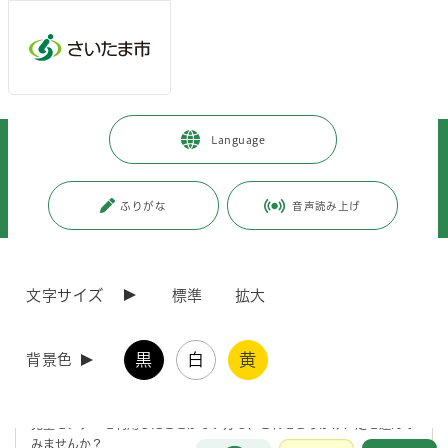
メインメニューへ移動
フッターへ移動します
メインメニューをスキップして本文へ移動
トップページ
>
健康・医療・福祉
>
健康・医療
>
Language
健康に関すること
>
母子保健・育児支援
>
相談・教室
>
公民館等育児相談（乳幼児期）
>
にしっこさんいらっしゃい！育児相談＆ミニ講話in馬宮児童センター（西
ふりがな
音声読み上げ
区）
ページの本文です。
更新日付：2026年4月1日 / ページ番号：C126607
文字サイズ
標準
拡大
にしっこさんいらっしゃい！育児相談＆ミニ講話in
馬宮児童センター（西区）
黒
白
黄
背景色
こどもの育児、食事、歯のことや、ママの体のことをお話しします。
馬宮児童センターで行います。
児童センターを利用したことがない方も、これをきっかけに足を運んで
みませんか？
お問合せ
メインメニューです。