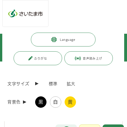
メインメニューへ移動
フッターへ移動します
メインメニューをスキップして本文へ移動
トップページ
>
健康・医療・福祉
>
健康・医療
>
Language
健康に関すること
>
成人の健康
>
相談・教室
>
生活習慣病予防教室・健康イベント
>
区ごとにさがす
>
浦和区
>
うらわ 歯の日 は終了しました
ふりがな
音声読み上げ
ページの本文です。
更新日付：2026年6月29日 / ページ番号：C127695
うらわ 歯の日 は終了しました
文字サイズ
標準
拡大
今年度の事業は終了しました。
黒
白
黄
背景色
6月4日から10日の「歯と口の健康週間」に、お口のケアについて考え
てみませんか？
お問合せ
メインメニューです。