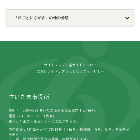
「区ごとにさがす」の他の分類
フッターです。
サイトマップ
当サイトについて
ご利用ガイド
アクセシビリティポリシー
さいたま市役所
住所：〒330-9588 さいたま市浦和区常盤六丁目4番4号
電話：048-829-1111（代表）
※さいたまコールセンターにつながります。
開庁時間：8時30分から17時15分（土曜日、日曜日、祝日、休日、年末年始
を除く）
※一部、開庁時間が異なる組織、施設があります。