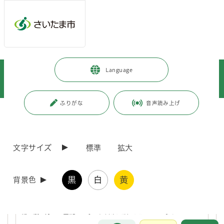
ページの本文です。
メインメニューへ移動
フッターへ移動します
メインメニューをスキップして本文へ移動
トップページ
>
健康・医療・福祉
>
健康・医療
>
Language
健康に関すること
>
成人の健康
>
相談・教室
>
生活習慣病予防教室・健康イベント
>
区ごとにさがす
>
大宮区
ふりがな
音声読み上げ
ページ番号：J008039
大宮区
文字サイズ
標準
拡大
【終了しました】氷川参道ウォーキング／大宮区
黒
白
黄
背景色
健康づくりのために、まずはウォーキングから始めてみませんか？
靴の履き方など基礎から学び、日常生活に生かしましょう！
お問合せ
メインメニューです。