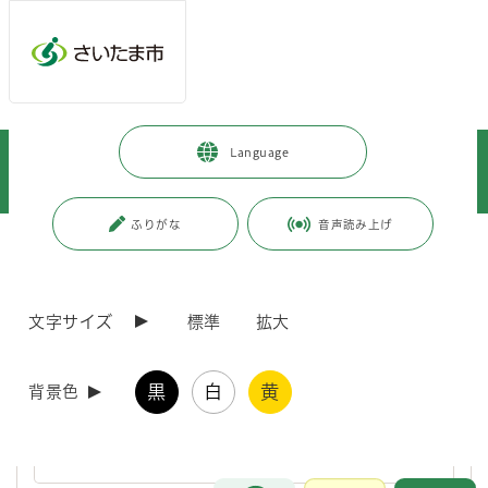
ページの本文です。
メインメニューへ移動
フッターへ移動します
メインメニューをスキップして本文へ移動
トップページ
>
健康・医療・福祉
>
健康・医療
>
Language
健康に関すること
>
成人の健康
>
相談・教室
>
生活習慣病予防教室・健康イベント
>
区ごとにさがす
>
北区
ふりがな
音声読み上げ
ページ番号：J008038
北区
文字サイズ
標準
拡大
出張健康講座 北区
黒
白
黄
背景色
健康に関するミニ講話を聞いて、健康づくりに役立てませんか？保
健師・管理栄養士・歯科衛生士が出張でお話しします！
お問合せ
メインメニューです。