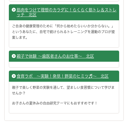
筋肉をつけて理想のカラダに！らくらく筋トレ＆ストレ
ッチ 北区
ご自身の健康管理のために「何から始めたらいいか分からない。」
というあなたに、自宅で続けられるトレーニングを運動のプロが提
案します。
親子で体験 ～歯医者さんのお仕事～ 北区
食育ラボ ～実験！発見！野菜のヒミツ♬～ 北区
親子で楽しく野菜の実験を通して、望ましい食習慣について学びま
せんか？
お子さんの夏休みの自由研究テーマにもおすすめです！