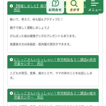
【開催しました】親子ＤＥエンジョイ！スポーツ教室
さがす
メニュ
西区
動いて、考えて、体も脳もアクティブに！
親子で楽しく運動しましょう♪
がんばった後は健康グッズのプレゼントもあります。
保護者の方は体脂肪・筋肉量の測定ができます。
にしっこさんいらっしゃい！育児相談＆ミニ講話in馬宮
児童センター 西区
こどもの育児、食事、歯のことや、ママの体のことをお話ししま
す。
にしっこさんいらっしゃい！育児相談＆ミニ講話in植水
児童センター 西区