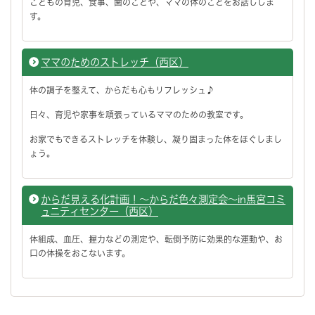
こどもの育児、食事、歯のことや、ママの体のことをお話ししま
す。
ママのためのストレッチ（西区）
体の調子を整えて、からだも心もリフレッシュ♪
日々、育児や家事を頑張っているママのための教室です。
お家でもできるストレッチを体験し、凝り固まった体をほぐしまし
ょう。
からだ見える化計画！～からだ色々測定会～in馬宮コミ
ュニティセンター（西区）
体組成、血圧、握力などの測定や、転倒予防に効果的な運動や、お
口の体操をおこないます。