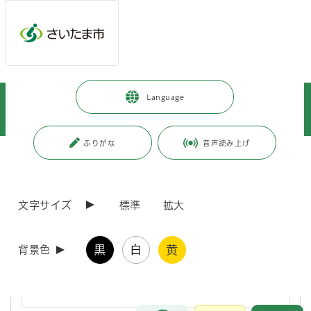
ページの本文です。
メインメニューへ移動
フッターへ移動します
メインメニューをスキップして本文へ移動
トップページ
>
健康・医療・福祉
>
健康・医療
>
Language
健康に関すること
>
成人の健康
>
相談・教室
>
生活習慣病予防教室・健康イベント
>
区ごとにさがす
>
西区
ふりがな
音声読み上げ
ページ番号：J008037
西区
文字サイズ
標準
拡大
西区健康！ほっとステーション 8月号
黒
白
黄
背景色
西区保健センターでは健康に関する情報を「健康！ほっとステーシ
ョン」にてお伝えしています。
お問合せ
メインメニューです。