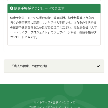
健康手帳がダウンロードできます
健康手帳は、血圧や体重の記録、健康診断、健康相談等ご自身の
日々の健康管理に活用していただける手帳です。ご自身の生活習慣
の改善や健康を守るためにぜひご活用ください。厚生労働省「スマ
ート・ライフ・プロジェクト」のウェブページから、健康手帳がダ
ウンロードできます。
「成人の健康」の他の分類
フッターです。
サイトマップ
当サイトについて
ご利用ガイド
アクセシビリティポリシー