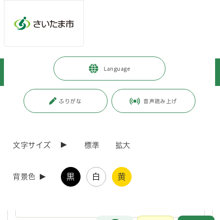
ページの本文です。
メインメニューへ移動
フッターへ移動します
メインメニューをスキップして本文へ移動
トップページ
>
健康・医療・福祉
>
健康・医療
>
Language
健康に関すること
>
成人の健康
>
健康診査
ページ番号：J000508
ふりがな
音声読み上げ
健康診査
文字サイズ
標準
拡大
国保健康診査未受診の方へ受診勧奨を実施しています
黒
白
黄
背景色
さいたま市国民健康保険に加入している、35歳から39歳の男性を
対象とした、国保健康診査を未受診の方に対して、文書・SMSによ
る受診勧奨を実施しています。
お問合せ
メインメニューです。