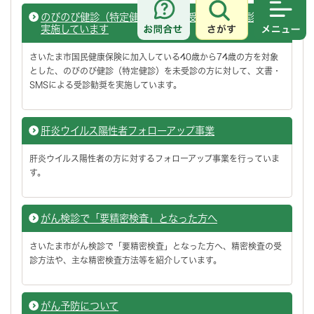
のびのび健診（特定健康診査）未受診の方へ受診勧奨を
さがす
メニュ
実施しています
さいたま市国民健康保険に加入している40歳から74歳の方を対象
とした、のびのび健診（特定健診）を未受診の方に対して、文書・
SMSによる受診勧奨を実施しています。
肝炎ウイルス陽性者フォローアップ事業
肝炎ウイルス陽性者の方に対するフォローアップ事業を行っていま
す。
がん検診で「要精密検査」となった方へ
さいたま市がん検診で「要精密検査」となった方へ、精密検査の受
診方法や、主な精密検査方法等を紹介しています。
がん予防について