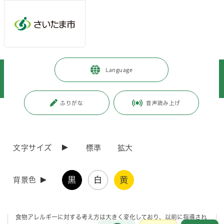
メインメニューへ移動
フッターへ移動します
メインメニューをスキップして本文へ移動
トップページ
>
健康・医療・福祉
>
健康・医療
>
Language
アレルギーに関する情報
>
食物アレルギー
>
令和8年度さいたま市食物アレルギー講演会を開催します。
ふりがな
音声読み上げ
ページの本文です。
更新日付：2026年7月1日 / ページ番号：C098686
令和8年度さいたま市食物アレルギー講演会を開催
します。
文字サイズ
標準
拡大
令和8年度さいたま市食物アレルギー講演会を開催しま
黒
白
黄
背景色
す。
食物アレルギーに対する考え方は大きく変化しており、以前に指導され
お問合せ
メインメニューです。