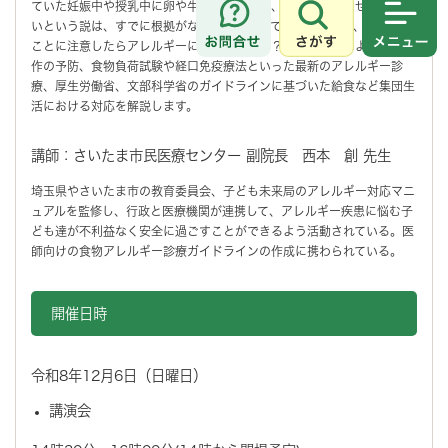
ていた妊娠中や授乳中に卵や牛乳を食べない、離乳食を遅らせた方が良
いという説は、すでに根拠がないと否定されています。では、どういう
さがす
メニュ
ことに注意したらアレルギーにならないのか？スキンケアによる経皮感
作の予防、食物負荷試験や経口免疫療法といった最新のアレルギー診
療、厚生労働省、文部科学省のガイドラインに基づいた給食など集団生
活における対応を解説します。
講師：さいたま市民医療センター 副院長 西本 創 先生
埼玉県やさいたま市の教育委員会、子ども未来局のアレルギー対応マニ
ュアルを監修し、行政と医療機関が連携して、アレルギー疾患に悩む子
ども達が不利益なく安全に過ごすことができるよう活動されている。医
師向けの食物アレルギー診療ガイドラインの作成に携わられている。
開催日時
令和8年12月6日（日曜日）
講演会