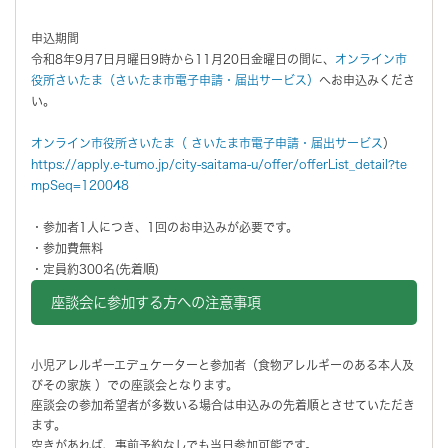
申込期間
令和8年9月7日月曜日9時から11月20日金曜日の間に、
オンライン市
役所さいたま（さいたま市電子申請・届出サービス）
へお申込みくださ
い。
オンライン市役所さいたま（ さいたま市電子申請・届出サービス
）
https://apply.e-tumo.jp/city-saitama-u/offer/offerList_detail?te
mpSeq=120048
・参加者1人につき、1回のお申込みが必要です。
・参加費無料
・定員約300名(先着順)
座談会に参加する方への注意事項
小児アレルギーエデュケーターと参加者（食物アレルギーのある本人及
びその家族 ）での座談会となります。
座談会の参加希望者が多数いる場合は申込みの先着順とさせていただき
ます。
空きがあれば、事前予約なしでも当日参加可能です。