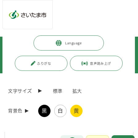
メインメニューへ移動
フッターへ移動します
メインメニューをスキップして本文へ移動
トップページ
>
健康・医療・福祉
>
健康・医療
>
Language
インフルエンザ・感染症
>
週報・月報等
>
週報
>
インフルエンザ週報
>
さいたま市インフルエンザ週報（2024-2025年シーズン 2025年第1週か
ふりがな
音声読み上げ
ら）
ページの本文です。
更新日付：2025年10月8日 / ページ番号：C118664
文字サイズ
標準
拡大
さいたま市インフルエンザ週報（2024-2025年シ
ーズン 2025年第1週から）
黒
白
黄
背景色
2024－2025シーズン（2025年第1週から）
お問合せ
メインメニューです。