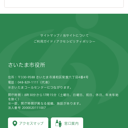
フッターです。
サイトマップ
当サイトについて
ご利用ガイド
アクセシビリティポリシー
さいたま市役所
住所：〒330-9588 さいたま市浦和区常盤六丁目4番4号
電話：048-829-1111（代表）
※さいたまコールセンターにつながります。
開庁時間：8時30分から17時15分（土曜日、日曜日、祝日、休日、年末年始
を除く）
※一部、開庁時間が異なる組織、施設があります。
法人番号 2000020111007
アクセスマップ
窓口案内