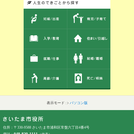
このエリアではサイト内を人生のできごとから探しなおせます。また、イベント情報をお伝えしています。
表示モード :
パソコン版
フッターです。
フッターメニューです。
住所：〒330-9588 さいたま市浦和区常盤六丁目4番4号