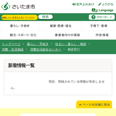
フッターへ移動
ページの先頭です。
ページの先頭に戻る
メインメニューへ移動
情報の探し方
メインメニューです。
サイト内検索。検索したいキーワードを入力し、検索ボタンをクリックもしくはキーボードのエンターキーを押してください。
トップページ
>
暮らし・手続き
>
住まい・暮らし・相談
>
消費・生活相談
>
消費生活総合センター
>
相談窓口
ページの本文です。
新着情報一覧
現在、登録されている情報が存在しませ
ん。